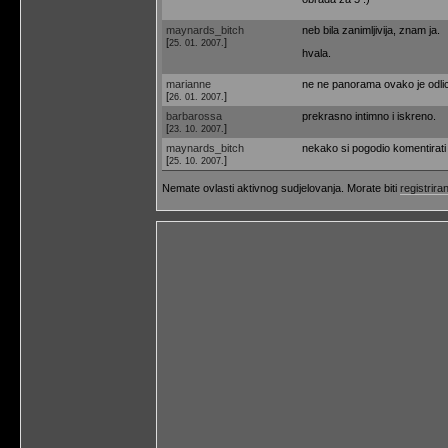
maynards_bitch
neb bila zanimljivija, znam ja.
[
]
25. 01. 2007.
hvala.
marianne
ne ne panorama ovako je odli
[
]
26. 01. 2007.
barbarossa
prekrasno intimno i iskreno.
[
]
23. 10. 2007.
maynards_bitch
nekako si pogodio komentirati d
[
]
25. 10. 2007.
Nemate ovlasti aktivnog sudjelovanja. Morate biti
registriran