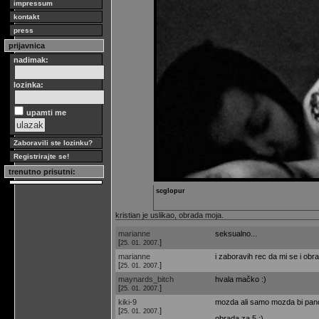
impressum
kontakt
press
prijavnica
nadimak:
lozinka:
upamti me
Zaboravili ste lozinku?
Registrirajte se!
trenutno prisutni:
scglopur
kristian je uslikao, obrada moja.
marianne
seksualno...
[
]
25. 01. 2007.
marianne
i zaboravih rec da mi se i obr
[
]
25. 01. 2007.
maynards_bitch
hvala mačko :)
[
]
25. 01. 2007.
kiki-9
mozda ali samo mozda bi panora
[
]
25. 01. 2007.
obrada za 5 :)