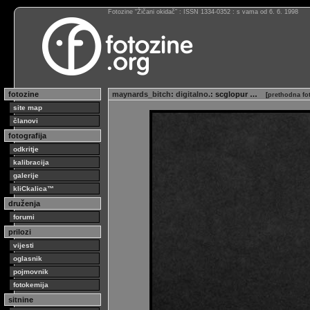
Fotozine “Žičani okidač” : ISSN 1334-0352 : s vama od 6. 6. 1998
fotozine
maynards_bitch
:
digitalno.
: scglopur …
[
prethodna fo
site map
članovi
fotografija
odkritje
kalibracija
galerije
kliCkalica™
druženja
forumi
prilozi
vijesti
oglasnik
pojmovnik
fotokemija
sitnine