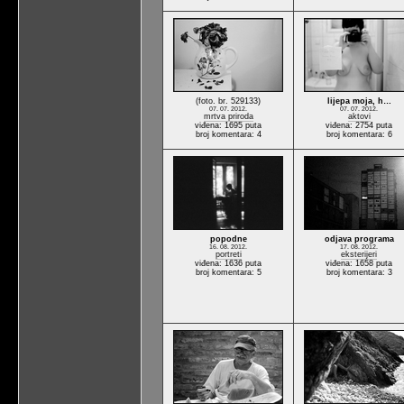
(foto. br. 529133)
lijepa moja, h…
07. 07. 2012.
07. 07. 2012.
mrtva priroda
aktovi
viđena: 1695 puta
viđena: 2754 puta
broj komentara: 4
broj komentara: 6
popodne
odjava programa
16. 08. 2012.
17. 08. 2012.
portreti
eksterijeri
viđena: 1636 puta
viđena: 1658 puta
broj komentara: 5
broj komentara: 3