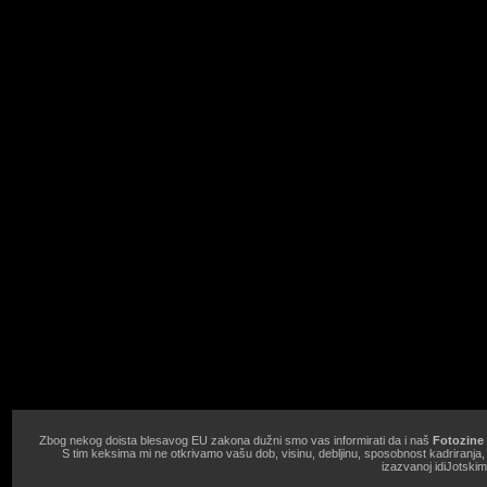
Zbog nekog doista blesavog EU zakona dužni smo vas informirati da i naš
Fotozine 
S tim keksima mi ne otkrivamo vašu dob, visinu, debljinu, sposobnost kadriranja
izazvanoj idiJotski