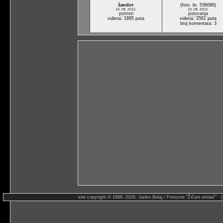
šandor
(foto. br. 536086)
19. 08. 2012.
19. 08. 2012.
portreti
putovanja
viđena: 1895 puta
viđena: 2561 puta
broj komentara: 3
site copyright © 1998.-2026. Janko Belaj / Fotozine "Žičani okidač" 