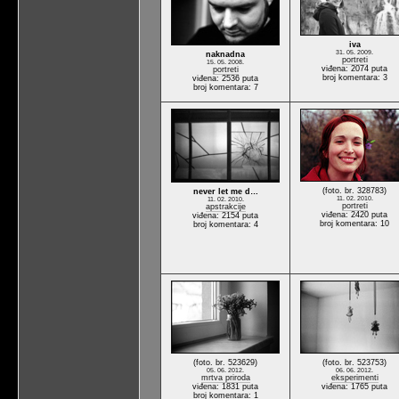
iva
31. 05. 2009.
naknadna
portreti
15. 05. 2008.
viđena: 2074 puta
portreti
broj komentara: 3
viđena: 2536 puta
broj komentara: 7
(foto. br. 328783)
never let me d…
11. 02. 2010.
11. 02. 2010.
portreti
apstrakcije
viđena: 2420 puta
viđena: 2154 puta
broj komentara: 10
broj komentara: 4
(foto. br. 523629)
(foto. br. 523753)
05. 06. 2012.
06. 06. 2012.
mrtva priroda
eksperimenti
viđena: 1831 puta
viđena: 1765 puta
broj komentara: 1