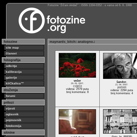
Fotozine “Žičani okidač” : ISSN 1334-0352 : s vama od 6. 6. 1998
fotozine
maynards_bitch
:
analogno.
:
site map
članovi
fotografija
odkritje
kalibracija
galerije
večer
šandor.
kliCkalica™
29. 05. 2007.
21. 06. 2007.
cvijeće
portreti
viđena: 2579 puta
druženja
viđena: 2294 puta
broj komentara: 8
broj komentara: 4
forumi
prilozi
vijesti
oglasnik
pojmovnik
fotokemija
sitnine
(foto. br. 86938)