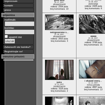
gold dust
impressum
18. 08. 2007.
30. 07. 2007.
putovanja
eksperimenti
kontakt
viđena: 2426 puta
viđena: 2554 puta
broj komentara: 6
broj komentara: 10
press
prijavnica
nadimak:
lozinka:
neizgovorene s…
22. 08. 2007.
aaaaa
eksperimenti
upamti me
22. 08. 2007.
viđena: 2810 puta
eksperimenti
broj komentara: 3
viđena: 3749 puta
broj komentara: 21
Zaboravili ste lozinku?
Registrirajte se!
trenutno prisutni:
i shaved every…
jutro
12. 12. 2007.
11. 12. 2007.
mrtva priroda
ostalo/razno
viđena: 4067 puta
viđena: 3118 puta
broj komentara: 13
broj komentara: 2