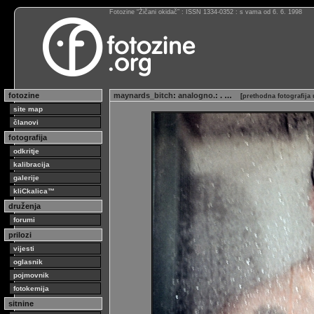
Fotozine “Žičani okidač” : ISSN 1334-0352 : s vama od 6. 6. 1998
fotozine
maynards_bitch
:
analogno.
: . …
[
prethodna fotografija
site map
članovi
fotografija
odkritje
kalibracija
galerije
kliCkalica™
druženja
forumi
prilozi
vijesti
oglasnik
pojmovnik
fotokemija
sitnine