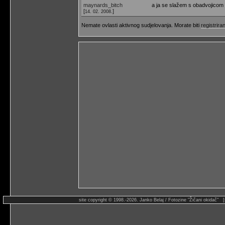
maynards_bitch
a ja se slažem s obadvojicom
[
]
14. 02. 2008.
Nemate ovlasti aktivnog sudjelovanja. Morate biti
registriran
site copyright © 1998.-2026. Janko Belaj / Fotozine "Žičani okidač" 