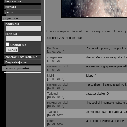
impressum
kontakt
press
prijavnica
.
nadimak:
Te noći sam joj oćutao najlepše reči koje znam... Jednom je 
lozinka:
europrint 200, negativ sken.
upamti me
KreSica
Romantika prava, europrint ori
[
]
21. 08. 2007.
Zaboravili ste lozinku?
chegevara
Sjajno! Meni bi uz ovaj tekst b
[
]
21. 08. 2007.
Registrirajte se!
maynards_bitch
ja sam se dugo premišljala jel 
trenutno prisutni:
[
]
21. 08. 2007.
kiki-9
ljubav :)
[
]
21. 08. 2007.
maynards_bitch
ma to ti se mi samo pravimo ki
[
]
14. 09. 2007.
Twisted
aaaaaa slatko :D
[
]
18. 09. 2007.
maynards_bitch
hihi. a di si ti nema te nešto u 
[
]
18. 09. 2007.
Twisted
ah mijenjala sam posao pa sam s
[
]
18. 09. 2007.
loner
ja se isto slazem sa cheom! :)
[
]
14. 02. 2008.