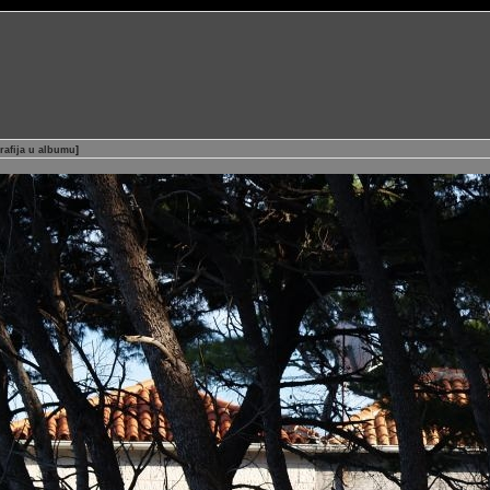
rafija u albumu
]