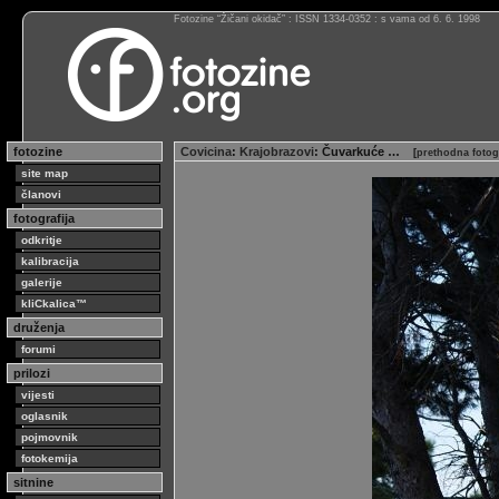
Fotozine “Žičani okidač” : ISSN 1334-0352 : s vama od 6. 6. 1998
fotozine
Covicina
:
Krajobrazovi
: Čuvarkuće …
[
prethodna fotog
site map
članovi
fotografija
odkritje
kalibracija
galerije
kliCkalica™
druženja
forumi
prilozi
vijesti
oglasnik
pojmovnik
fotokemija
sitnine