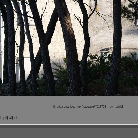
[kratica stranice: http://fzzo.org/f/527798
←permalink
]
i
i prijavljeni.