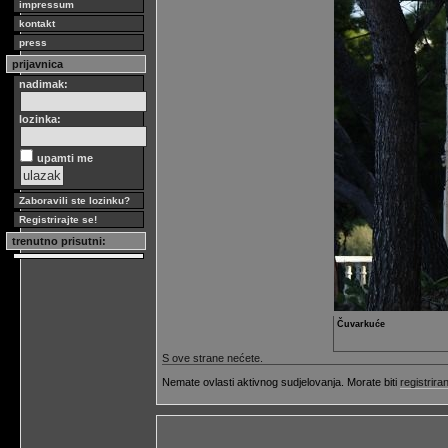
impressum
kontakt
press
prijavnica
nadimak:
lozinka:
upamti me
Zaboravili ste lozinku?
Registrirajte se!
trenutno prisutni:
Čuvarkuće
S ove strane nećete.
Nemate ovlasti aktivnog sudjelovanja. Morate biti
registriran