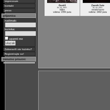
impressum
Gustiš
Zauvik žuto
kontakt
30. 03. 2007.
30. 03. 2007.
biljke
ostalo/razno
press
viđena: 2350 puta
viđena: 2402 puta
prijavnica
nadimak:
lozinka:
upamti me
Zaboravili ste lozinku?
Registrirajte se!
trenutno prisutni: