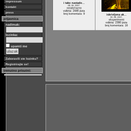
impressum
i tako nastado…
08. 06. 2007.
kontakt
ostalo/razno
viđena: 2446 puta
press
broj komentara: 9
iskrivljena ak…
30. 08. 2007.
prijavnica
eksperimenti
viđena: 2390 puta
nadimak:
broj komentara: 16
lozinka:
upamti me
Zaboravili ste lozinku?
Registrirajte se!
trenutno prisutni: