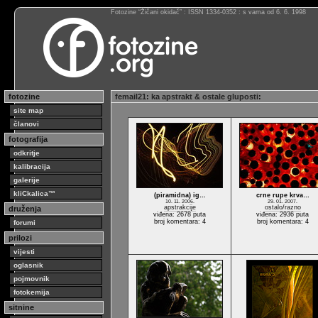
Fotozine “Žičani okidač” : ISSN 1334-0352 : s vama od 6. 6. 1998
fotozine
femail21
:
ka apstrakt & ostale gluposti
:
site map
članovi
fotografija
odkritje
kalibracija
galerije
kliCkalica™
(piramidna) ig…
crne rupe krva…
10. 11. 2006.
29. 01. 2007.
apstrakcije
ostalo/razno
druženja
viđena: 2678 puta
viđena: 2936 puta
broj komentara: 4
broj komentara: 4
forumi
prilozi
vijesti
oglasnik
pojmovnik
fotokemija
sitnine