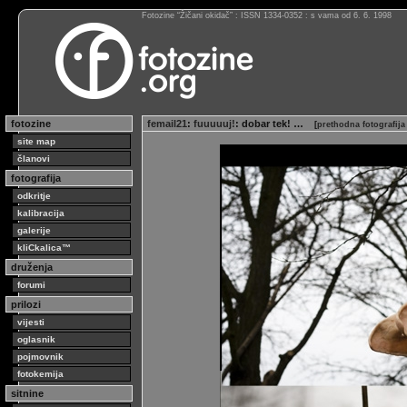
Fotozine “Žičani okidač” : ISSN 1334-0352 : s vama od 6. 6. 1998
fotozine
femail21
:
fuuuuuj!
: dobar tek! …
[
prethodna fotografij
site map
članovi
fotografija
odkritje
kalibracija
galerije
kliCkalica™
druženja
forumi
prilozi
vijesti
oglasnik
pojmovnik
fotokemija
sitnine