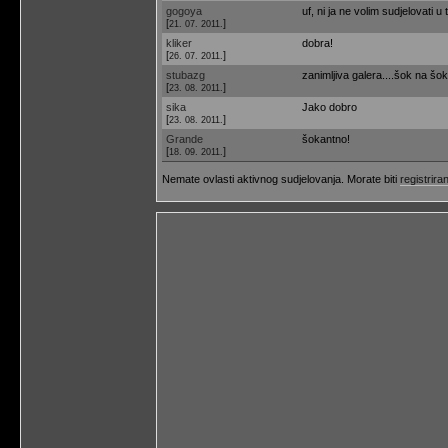
gogoya
uf, ni ja ne volim sudjelovati 
[
]
21. 07. 2011.
kliker
dobra!
[
]
26. 07. 2011.
stubazg
zanimljiva galera....šok na šok
[
]
23. 08. 2011.
sika
Jako dobro
[
]
23. 08. 2011.
Grande
šokantno!
[
]
18. 09. 2011.
Nemate ovlasti aktivnog sudjelovanja. Morate biti
registriran