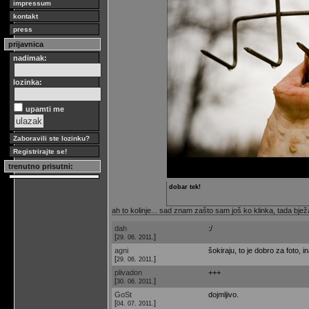
impressum
kontakt
press
prijavnica
nadimak:
lozinka:
upamti me
Zaboravili ste lozinku?
Registrirajte se!
trenutno prisutni:
dobar tek!
ah to kolinje... sad znam zašto sam još ko klinka, tada bjež
dah
:/
[
]
29. 06. 2011.
agni
šokiraju, to je dobro za foto, in
[
]
29. 06. 2011.
plivadon
+++
[
]
30. 06. 2011.
GoSt
dojmljivo.
[
]
04. 07. 2011.