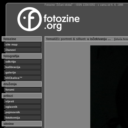
Fotozine “Žičani okidač” : ISSN 1334-0352 : s vama od 6. 6. 1998
fotozine
femail21
:
portreti & silluet
: u isčekivanju …
[
iduća fot
site map
članovi
fotografija
odkritje
kalibracija
galerije
kliCkalica™
druženja
forumi
prilozi
vijesti
oglasnik
pojmovnik
fotokemija
sitnine