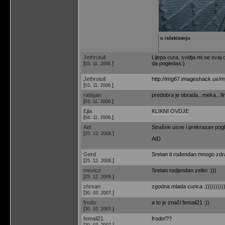
u isčekivanju
Jethrotull
Lijepa cura, svidja mi se ovaj 
[
]
da pogledas:)
03. 11. 2006.
Jethrotull
http://img67.imageshack.us/m
[
]
03. 11. 2006.
rattigan
predobra je obrada...meka...fin
[
]
03. 11. 2006.
Ejla
KLIKNI OVDJE
[
]
04. 11. 2006.
Aid
Strašne usne i prekrasan pog
[
]
25. 12. 2006.
AID
Gerd
Sretan ti rođendan mnogo zdrav
[
]
25. 12. 2006.
mexico
Sretan rodjendan zelim :)))
[
]
25. 12. 2006.
zhrsan
zgodna mlada curica :)))))))))
[
]
30. 03. 2007.
frodo
a to je znači femail21 :))
[
]
30. 03. 2007.
femail21
frodo!??
[
]
30. 03. 2007.