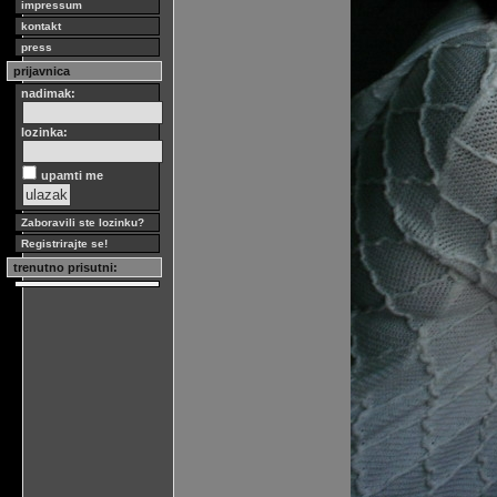
impressum
kontakt
press
prijavnica
nadimak:
lozinka:
upamti me
Zaboravili ste lozinku?
Registrirajte se!
trenutno prisutni: