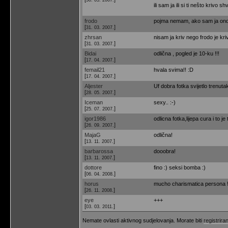
ili sam ja ili si ti nešto krivo sh
frodo
pojma nemam, ako sam ja onda
[
]
31. 03. 2007.
zhrsan
nisam ja kriv nego frodo je kriv 
[
]
31. 03. 2007.
Bidai
odlična , pogled je 10-ku !!!
[
]
17. 04. 2007.
femail21
hvala svima!! :D
[
]
17. 04. 2007.
Aljester
Uf dobra fotka svijetlo trenutak
[
]
28. 05. 2007.
Iceman
sexy.. :-)
[
]
25. 07. 2007.
igor1986
odlicna fotka,lijepa cura i to je 
[
]
26. 09. 2007.
MajaG
odlična!
[
]
13. 11. 2007.
barbarossa
dooobra!
[
]
13. 11. 2007.
dottore
fino :) seksi bomba :)
[
]
06. 04. 2008.
horus
mucho charismatica persona !
[
]
26. 11. 2008.
eye
+++
[
]
03. 03. 2011.
Nemate ovlasti aktivnog sudjelovanja. Morate biti
registriran