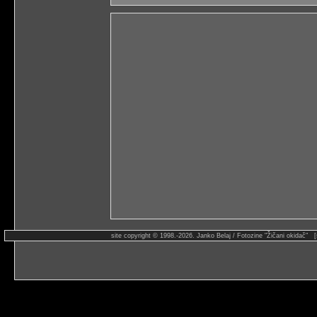
site copyright © 1998.-2026. Janko Belaj / Fotozine "Žičani okidač" 