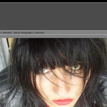
a u albumu
]
[
iduća fotografija u albumu
]