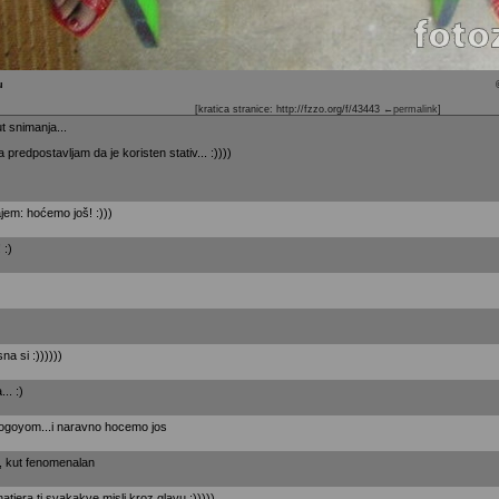
u
[kratica stranice: http://fzzo.org/f/43443
←permalink
]
ut snimanja...
 predpostavljam da je koristen stativ... :))))
ajem: hoćemo još! :)))
:)
a si :))))))
.. :)
gogoyom...i naravno hocemo jos
, kut fenomenalan
tjera ti svakakve misli kroz glavu :)))))