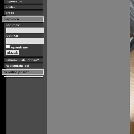
impressum
kontakt
press
prijavnica
nadimak:
lozinka:
upamti me
Zaboravili ste lozinku?
Registrirajte se!
trenutno prisutni: