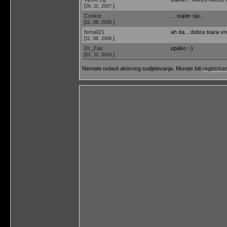
[
]
26. 11. 2007.
Cookie
... super sju...
[
]
11. 08. 2008.
femail21
ah da... dobra stara vre
[
]
11. 08. 2008.
Dr_Zax
opako :-)
[
]
01. 11. 2010.
Nemate ovlasti aktivnog sudjelovanja. Morate biti
registriran