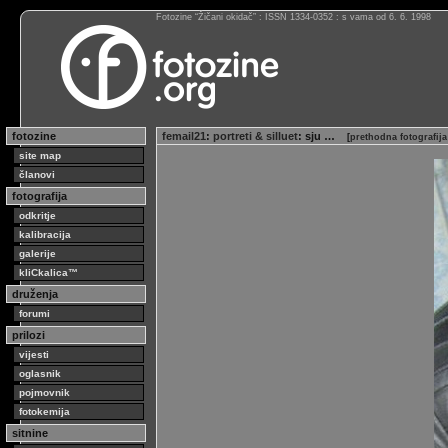
Fotozine “Žičani okidač” : ISSN 1334-0352 : s vama od 6. 6. 1998
fotozine
femail21
:
portreti & silluet
: sju …
[
prethodna fotografij
site map
članovi
fotografija
odkritje
kalibracija
galerije
kliCkalica™
druženja
forumi
prilozi
vijesti
oglasnik
pojmovnik
fotokemija
sitnine