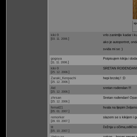
sj
kiki-9
vrlo zanimljiv kadar i k
[
]
03. 11. 2006.
ako je autoportret, onda
sviđa mi se :)
gogoya
Potpisujem kikija i dod
[
]
11. 11. 2006.
kiki-9
SRETAN ROĐENDAN! 
[
]
25. 12. 2006.
Zaraki_Kenpachi
hepi brzdej ! :D
[
]
25. 12. 2006.
Aid
sretan rođendan !!!
[
]
25. 12. 2006.
zhrsan
Sretan rođendan! Opasn
[
]
25. 12. 2006.
femail21
hvala na lijepim željama.
[
]
05. 01. 2007.
remorker
slazem se s kikijem i 
[
]
29. 03. 2007.
tit
čežnja u očima,odlično
[
]
05. 10. 2007.
Vjeko-zg
zakon... hoces neces na