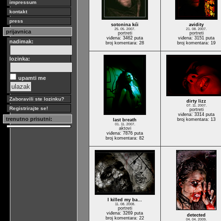
impressum
kontakt
press
sotonina kći
avidity
25. 05. 2007.
21. 08. 2007.
prijavnica
portreti
portreti
viđena: 3462 puta
viđena: 3151 puta
nadimak:
broj komentara: 28
broj komentara: 19
lozinka:
upamti me
Zaboravili ste lozinku?
dirty lizz
07. 11. 2007.
Registrirajte se!
portreti
viđena: 3314 puta
trenutno prisutni:
broj komentara: 13
last breath
01. 11. 2007.
aktovi
viđena: 7876 puta
broj komentara: 82
I killed my ba…
11. 08. 2008.
portreti
viđena: 3269 puta
detected
broj komentara: 22
04. 04. 2009.