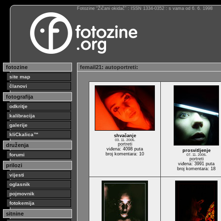
Fotozine “Žičani okidač” : ISSN 1334-0352 : s vama od 6. 6. 1998
fotozine
femail21
:
autoportreti
:
site map
članovi
fotografija
odkritje
kalibracija
galerije
kliCkalica™
shvačanje
03. 11. 2006.
portreti
druženja
viđena: 4098 puta
prosvitljenje
broj komentara: 10
forumi
07. 11. 2006.
portreti
viđena: 3991 puta
prilozi
broj komentara: 18
vijesti
oglasnik
pojmovnik
fotokemija
sitnine