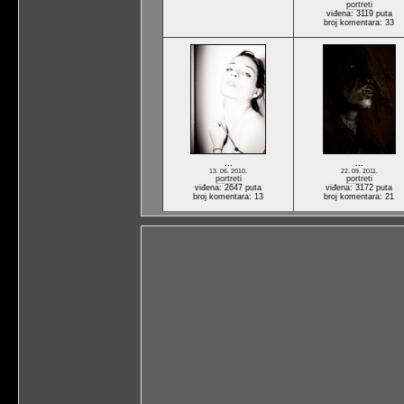
portreti
viđena: 3119 puta
broj komentara: 33
...
...
13. 06. 2010.
22. 09. 2011.
portreti
portreti
viđena: 2647 puta
viđena: 3172 puta
broj komentara: 13
broj komentara: 21