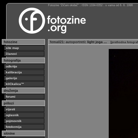
Fotozine “Žičani okidač” : ISSN 1334-0352 : s vama od 6. 6. 1998
fotozine
femail21
:
autoportreti
: light joga …
[
prethodna fotograf
site map
članovi
fotografija
odkritje
kalibracija
galerije
kliCkalica™
druženja
forumi
prilozi
vijesti
oglasnik
pojmovnik
fotokemija
sitnine