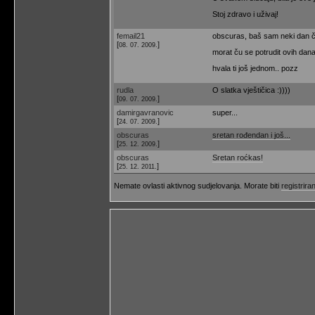
Stoj zdravo i uživaj!
femail21
obscuras, baš sam neki dan čita
[
]
08. 07. 2009.
morat ču se potrudit ovih dana
hvala ti još jednom.. pozz
rudla
O slatka vještičica :))))
[
]
09. 07. 2009.
damirgavranovic
super...
[
]
24. 07. 2009.
obscuras
sretan rođendan i još...
[
]
25. 12. 2009.
obscuras
Sretan roćkas!
[
]
25. 12. 2011.
Nemate ovlasti aktivnog sudjelovanja. Morate biti
registriran