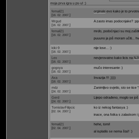
moja prva igra u ps-u! :)
femail21
orginale
evo kako je to prvotno
[
]
16. 02. 2007.
Mrgud
A zasto imas podocnjake? :ppp :)
[
]
16. 02. 2007.
femail21
mrđo, podoćnjaci su moj zašti
[
]
16. 02. 2007.
puuuno ja još moram učiti... h
kiki-9
nije lose... :)
[
]
16. 02. 2007.
Lex
nevjerovatno kako licis na
NJ
[
]
16. 02. 2007.
gogoya
mučo interesante :)
[
]
16. 02. 2007.
Axa
Invazija !!! ;))))
[
]
16. 02. 2007.
mdz
Zanimljivo svjetlo, sto se tice
[
]
24. 02. 2007.
Gerd
Lijepo odrađeno, moglo se još m
[
]
24. 02. 2007.
TomislavFilipcic
ko iz nekog fantasya :)
[
]
02. 04. 2007.
inace, ona fotka s zalaskom i j
femail21
hehe, tomi!
[
]
02. 04. 2007.
al isplatilo se nema šta!! :)