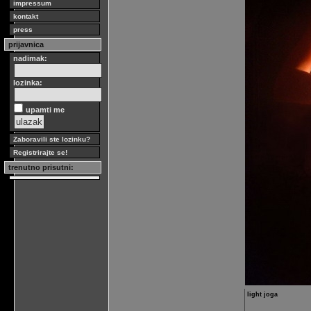
impressum
kontakt
press
prijavnica
nadimak:
lozinka:
upamti me
Zaboravili ste lozinku?
Registrirajte se!
trenutno prisutni:
light joga