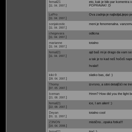
femail21
eto, kak je bilo par komentra 
[
]
POPRAVAK!
:D
11. 04. 2007.
LePro
Ova zadnja je najboljaLijepo po
[
]
11. 04. 2007.
sonjakostic
meni je fenomenalna. vanzem
[
]
11. 04. 2007.
chegevara
odlicna
[
]
11. 04. 2007.
marianne
totalno
[
]
11. 04. 2007.
femail21
ajd baš mi je drago da vam se s
[
]
11. 04. 2007.
a tak je to kad neš hočeš napr
hvala!!
kiki-9
slatko bas, da! :)
[
]
28. 04. 2007.
Thomy
izvrsno, a sitni detaljčići ne tr
[
]
07. 05. 2007.
Iceman
Hmm? How did you the light be
[
]
21. 08. 2007.
femail21
ice, I am alien! :)
[
]
22. 08. 2007.
Deyan
totalno cool
[
]
01. 11. 2007.
Z3NON
mistično...opaka fotka!!!
[
]
16. 04. 2008.
femail21
tnx! :)