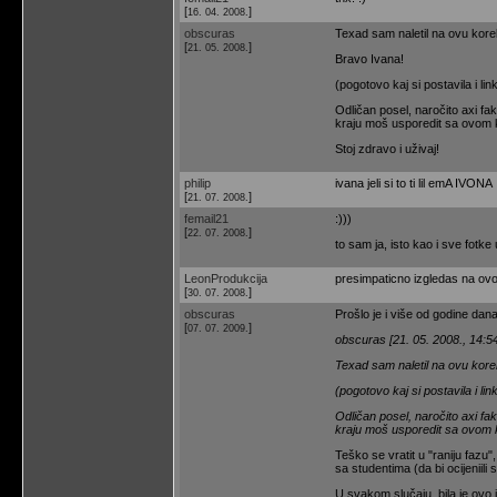
[
]
16. 04. 2008.
obscuras
Texad sam naletil na ovu korek
[
]
21. 05. 2008.
Bravo Ivana!
(pogotovo kaj si postavila i link
Odličan posel, naročito axi fak
kraju moš usporedit sa ovom 
Stoj zdravo i uživaj!
philip
ivana jeli si to ti lil emA IVONA
[
]
21. 07. 2008.
femail21
:)))
[
]
22. 07. 2008.
to sam ja, isto kao i sve fotke u
LeonProdukcija
presimpaticno izgledas na ovoj
[
]
30. 07. 2008.
obscuras
Prošlo je i više od godine da
[
]
07. 07. 2009.
obscuras [21. 05. 2008., 14:5
Texad sam naletil na ovu kore
(pogotovo kaj si postavila i link
Odličan posel, naročito axi fak
kraju moš usporedit sa ovom 
Teško se vratit u "raniju fazu"
sa studentima (da bi ocijeniili
U svakom slučaju, bila je ovo