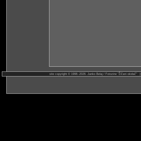
site copyright © 1998.-2026. Janko Belaj / Fotozine "Žičani okidač" 