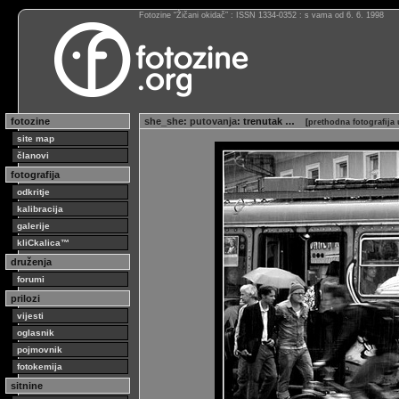
Fotozine “Žičani okidač” : ISSN 1334-0352 : s vama od 6. 6. 1998
fotozine
she_she
:
putovanja
: trenutak …
[
prethodna fotografija
site map
članovi
fotografija
odkritje
kalibracija
galerije
kliCkalica™
druženja
forumi
prilozi
vijesti
oglasnik
pojmovnik
fotokemija
sitnine