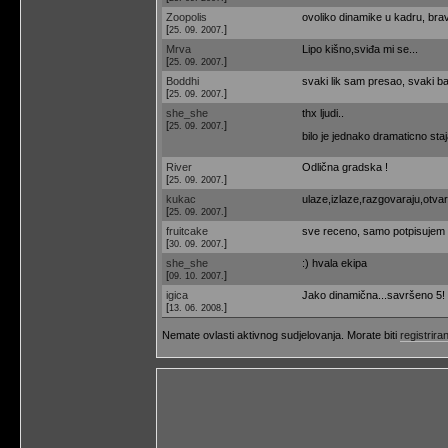
Zoopolis
ovoliko dinamike u kadru, bravo
[
]
25. 09. 2007.
Mrva
Lipo kišno,sviđa mi se...
[
]
25. 09. 2007.
Boddhi
svaki lik sam presao, svaki 
[
]
25. 09. 2007.
she_she
thx ljudi..
[
]
25. 09. 2007.
bilo je jednako dramaticno staja
River
Odlična gradska !
[
]
25. 09. 2007.
kukac
ulaze,izlaze,razgovaraju,otvaraj
[
]
25. 09. 2007.
fruitcake
sve receno, samo potpisujem 
[
]
30. 09. 2007.
she_she
:) hvala ekipa
[
]
09. 10. 2007.
igica
Jako dinamična...savršeno 5!
[
]
13. 06. 2008.
Nemate ovlasti aktivnog sudjelovanja. Morate biti
registriran