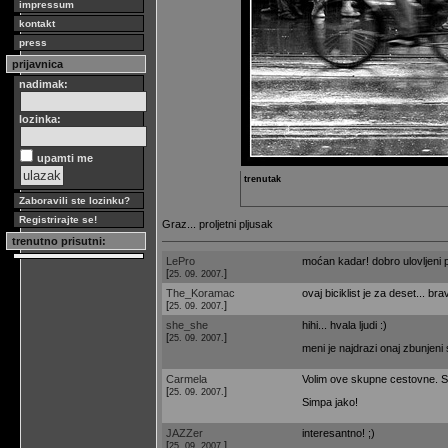
impressum
kontakt
press
prijavnica
nadimak:
lozinka:
upamti me
trenutak
Zaboravili ste lozinku?
Registrirajte se!
Graz... proljetni pljusak
trenutno prisutni:
LePro
moćan kadar! dobro ulovljeni po
[
]
25. 09. 2007.
The_Koramac
ovaj biciklist je za deset... brav
[
]
25. 09. 2007.
she_she
hihi... hvala ljudi :)
[
]
25. 09. 2007.
meni je najdrazi onaj zbunjeni
Carmela
Volim ove skupne cestovne. Sta
[
]
25. 09. 2007.
Simpa jako!
JAZZer
interesantno! ;)
[
]
25. 09. 2007.