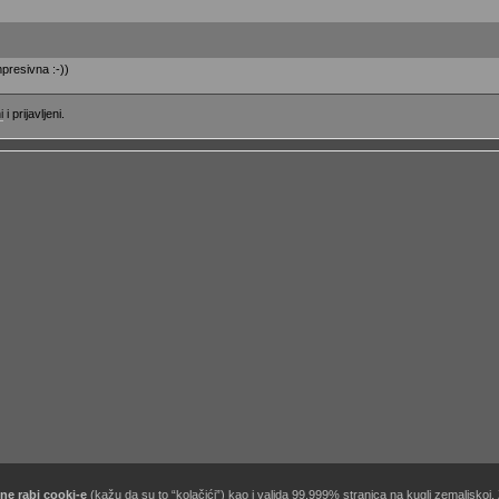
mpresivna :-))
i
i prijavljeni.
ne rabi cooki-e
(kažu da su to “kolačići”) kao i valjda 99.999% stranica na kugli zemaljskoj