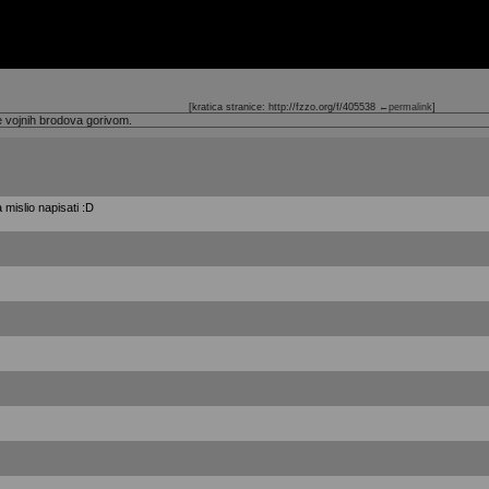
[kratica stranice: http://fzzo.org/f/405538
←permalink
]
e vojnih brodova gorivom.
 mislio napisati :D