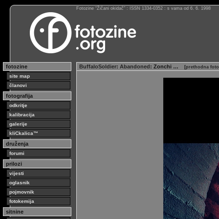
Fotozine “Žičani okidač” : ISSN 1334-0352 : s vama od 6. 6. 1998
fotozine
BuffaloSoldier
:
Abandoned
: Zonchi …
[
prethodna foto
site map
članovi
fotografija
odkritje
kalibracija
galerije
kliCkalica™
druženja
forumi
prilozi
vijesti
oglasnik
pojmovnik
fotokemija
sitnine