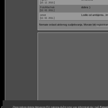
[
]
10. 12. 2010.
FotoMachak
dobra :)
[
]
12. 02. 2011.
omot
Lodilo od ambijenta...I
[
]
12. 02. 2011.
Nemate ovlasti aktivnog sudjelovanja. Morate biti
registriran
Zbog nekog doista blesavog EU zakona dužni smo vas informirati da i naš
Fotozi