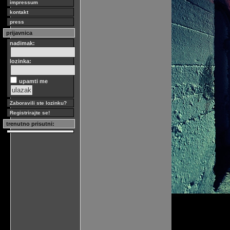
impressum
kontakt
press
prijavnica
nadimak:
lozinka:
upamti me
Zaboravili ste lozinku?
Registrirajte se!
trenutno prisutni: