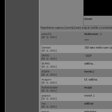
Zonchi
Napuštena vojarna Zonchi(Zonki) koja je služila za punjenj
ariesZG
Wolfenstein :-)
[
]
28. 11. 2010.
+++
Damian
:DD tako nešto sam i ja
[
]
28. 11. 2010.
SMVO
:-))))!!
[
]
28. 11. 2010.
BURKI
odlična...
[
]
28. 11. 2010.
ASAHI
heretic;)
[
]
28. 11. 2010.
Aragorn
Uf, odlična.
[
]
28. 11. 2010.
BuffaloSoldier
Hvala!
[
]
29. 11. 2010.
gogoya
vrsno! :)
[
]
29. 11. 2010.
hac
odlična!
[
]
29. 11. 2010.
ingrun
wrhunska