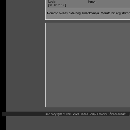
kosic
lijepo..
[
]
30. 12. 2012.
Nemate ovlasti aktivnog sudjelovanja. Morate biti
registriran
site copyright © 1998.-2026. Janko Belaj / Fotozine "Žičani okidač" 