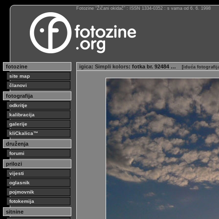
Fotozine “Žičani okidač” : ISSN 1334-0352 : s vama od 6. 6. 1998
fotozine
igica
:
Simpli kolors
: fotka br. 92484 …
[
iduća fotografi
site map
članovi
fotografija
odkritje
kalibracija
galerije
kliCkalica™
druženja
forumi
prilozi
vijesti
oglasnik
pojmovnik
fotokemija
sitnine