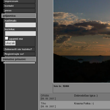
impressum
kontakt
press
prijavnica
nadimak:
lozinka:
upamti me
Zaboravili ste lozinku?
Registrirajte se!
trenutno prisutni:
foto br. 92484
DRdbk
Dobrodošao Igica :)
[
]
08. 09. 2007.
Tiho
Krasna Fotka :-)
[
]
08. 09. 2007.