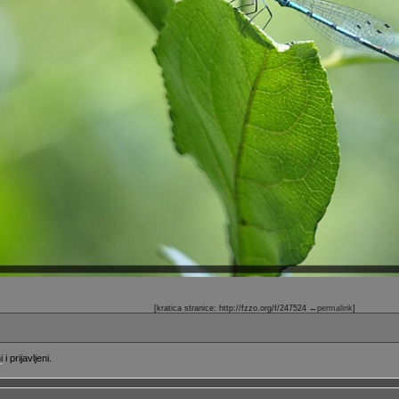
[kratica stranice: http://fzzo.org/f/247524
←permalink
]
i
i prijavljeni.