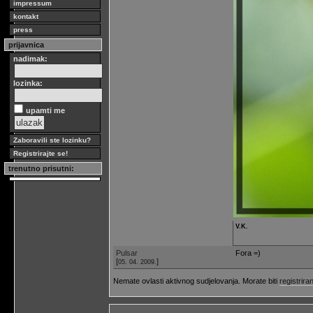
impressum
kontakt
press
prijavnica
nadimak:
lozinka:
upamti me
Zaboravili ste lozinku?
Registrirajte se!
trenutno prisutni:
V.K.
Pulsar
Fora =)
[
]
05. 04. 2009.
Nemate ovlasti aktivnog sudjelovanja. Morate biti
registriran