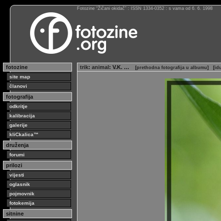
Fotozine “Žičani okidač” : ISSN 1334-0352 : s vama od 6. 6. 1998
fotozine
trik
:
animal
: V.K. …
[
prethodna fotografija u albumu
]
[
id
site map
članovi
fotografija
odkritje
kalibracija
galerije
kliCkalica™
druženja
forumi
prilozi
vijesti
oglasnik
pojmovnik
fotokemija
sitnine