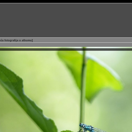
uća fotografija u albumu
]