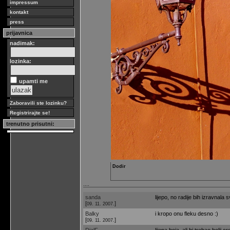
impressum
kontakt
press
prijavnica
nadimak:
lozinka:
upamti me
Zaboravili ste lozinku?
Registrirajte se!
trenutno prisutni:
Dodir
....
sanda
lijepo, no radije bih izravnala sv
[
]
09. 11. 2007.
Balky
i kropo onu fleku desno :)
[
]
09. 11. 2007.
DialF
lijepa boja, ali bi trebao bolji cr