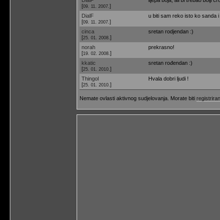
[
]
09. 11. 2007.
DialF
u biti sam reko isto ko sanda i
[
]
09. 11. 2007.
cinca
sretan rodjendan :)
[
]
25. 01. 2008.
norah
prekrasno!
[
]
19. 02. 2008.
kkatic
sretan rođendan :)
[
]
25. 01. 2010.
Thingol
Hvala dobri ljudi !
[
]
25. 01. 2010.
Nemate ovlasti aktivnog sudjelovanja. Morate biti
registriran