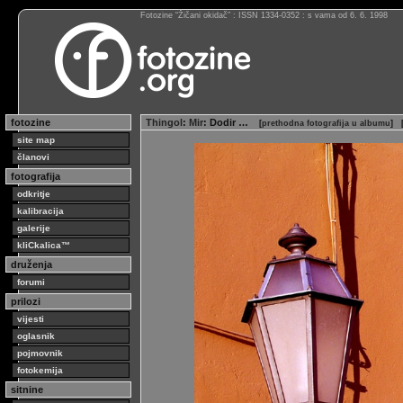
Fotozine “Žičani okidač” : ISSN 1334-0352 : s vama od 6. 6. 1998
fotozine
Thingol
:
Mir
: Dodir …
[
prethodna fotografija u albumu
]
site map
članovi
fotografija
odkritje
kalibracija
galerije
kliCkalica™
druženja
forumi
prilozi
vijesti
oglasnik
pojmovnik
fotokemija
sitnine