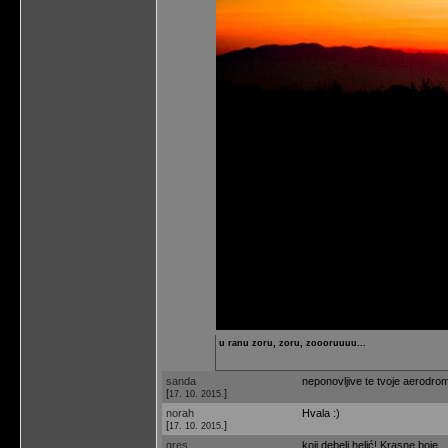
u ranu zoru, zoru, zoooruuuu...
sanda
neponovljive te tvoje aerodro
[
]
17. 10. 2015.
norah
Hvala :)
[
]
17. 10. 2015.
gres
koji debeli helić! Krasne boje...