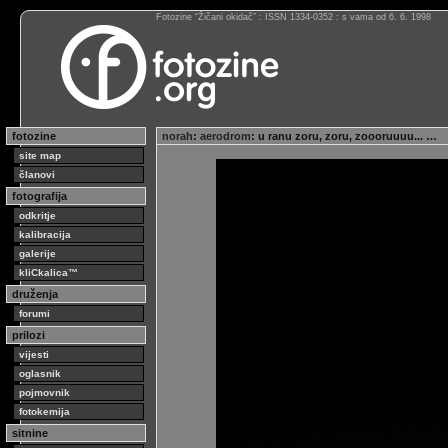
Fotozine “Žičani okidač” : ISSN 1334-0352 : s vama od 6. 6. 1998
fotozine
norah
:
aerodrom
: u ranu zoru, zoru, zoooruuuu... …
site map
članovi
fotografija
odkritje
kalibracija
galerije
kliCkalica™
druženja
forumi
prilozi
vijesti
oglasnik
pojmovnik
fotokemija
sitnine