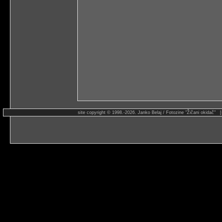
site copyright © 1998.-2026. Janko Belaj / Fotozine "Žičani okidač" 