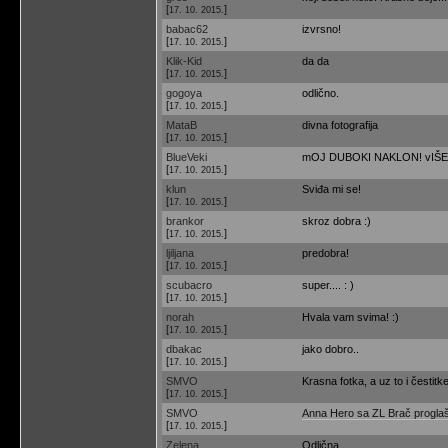
[
]
17. 10. 2015.
babac62
izvrsno!
[
]
17. 10. 2015.
Klik-Kid
da da
[
]
17. 10. 2015.
gogoya
odlično.
[
]
17. 10. 2015.
MataB
divna fotografija
[
]
17. 10. 2015.
BlueVeki
mOJ DUBOKI NAKLON! vIŠ
[
]
17. 10. 2015.
klun
Sviđa mi se!
[
]
17. 10. 2015.
brankor
skroz dobra :)
[
]
17. 10. 2015.
ljiljana
predobra!
[
]
17. 10. 2015.
scubacro
super.... : )
[
]
17. 10. 2015.
norah
Hvala vam svima! :)
[
]
17. 10. 2015.
dbakac
jako dobro..
[
]
17. 10. 2015.
SMVO
Krasna fotka, a uz to i čestit
[
]
17. 10. 2015.
SMVO
Anna Hero sa ZL Brač proglaš
[
]
17. 10. 2015.
Zelena
Odlična