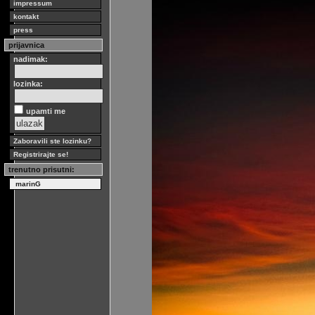
impressum
kontakt
press
prijavnica
nadimak:
lozinka:
upamti me
Zaboravili ste lozinku?
Registrirajte se!
trenutno prisutni:
marinG