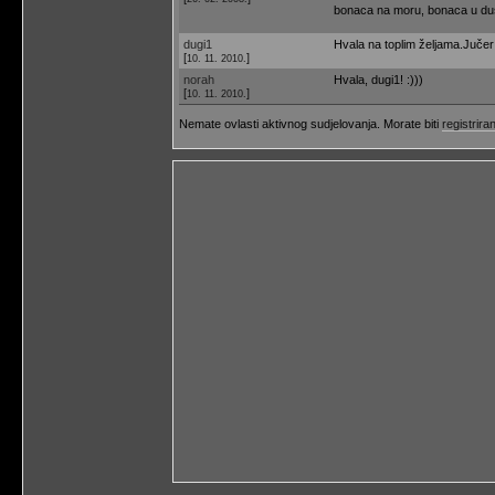
bonaca na moru, bonaca u duši
dugi1
Hvala na toplim željama.Juče
[
]
10. 11. 2010.
norah
Hvala, dugi1! :)))
[
]
10. 11. 2010.
Nemate ovlasti aktivnog sudjelovanja. Morate biti
registriran