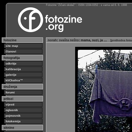
Fotozine “Žičani okidač” : ISSN 1334-0352 : s vama od 6. 6. 1998
fotozine
norah
:
svašta nešto
: mama, suzi, ja …
[
prethodna foto
site map
članovi
fotografija
odkritje
kalibracija
galerije
kliCkalica™
druženja
forumi
prilozi
vijesti
oglasnik
pojmovnik
fotokemija
sitnine