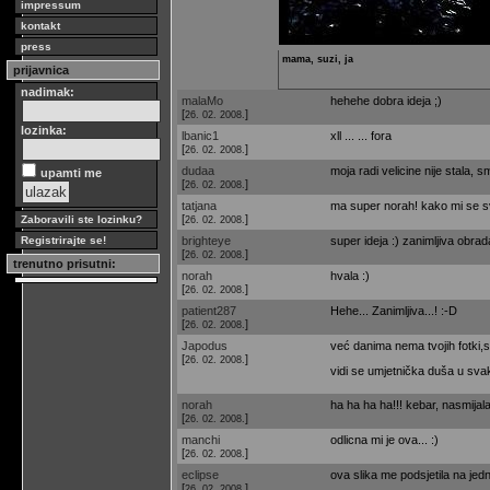
impressum
kontakt
press
mama, suzi, ja
prijavnica
nadimak:
malaMo
hehehe dobra ideja ;)
[
]
26. 02. 2008.
lozinka:
lbanic1
xll ... ... fora
[
]
26. 02. 2008.
dudaa
moja radi velicine nije stala, sm
upamti me
[
]
26. 02. 2008.
tatjana
ma super norah! kako mi se svi
[
]
Zaboravili ste lozinku?
26. 02. 2008.
brighteye
super ideja :) zanimljiva obrad
Registrirajte se!
[
]
26. 02. 2008.
trenutno prisutni:
norah
hvala :)
[
]
26. 02. 2008.
patient287
Hehe... Zanimljiva...! :-D
[
]
26. 02. 2008.
Japodus
već danima nema tvojih fotki,sa
[
]
26. 02. 2008.
vidi se umjetnička duša u svakoj
norah
ha ha ha ha!!! kebar, nasmijala
[
]
26. 02. 2008.
manchi
odlicna mi je ova... :)
[
]
26. 02. 2008.
eclipse
ova slika me podsjetila na je
[
]
26. 02. 2008.