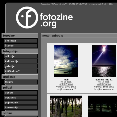
Fotozine “Žičani okidač” : ISSN 1334-0352 : s vama od 6. 6. 1998
fotozine
norah
:
priroda
:
site map
članovi
fotografija
odkritje
kalibracija
galerije
kliCkalica™
druženja
mali
lead me into t…
forumi
03. 12. 2008.
03. 12. 2008.
ostalo/razno
ostalo/razno
viđena: 1579 puta
viđena: 1658 puta
prilozi
broj komentara: 2
broj komentara: 4
vijesti
oglasnik
pojmovnik
fotokemija
sitnine