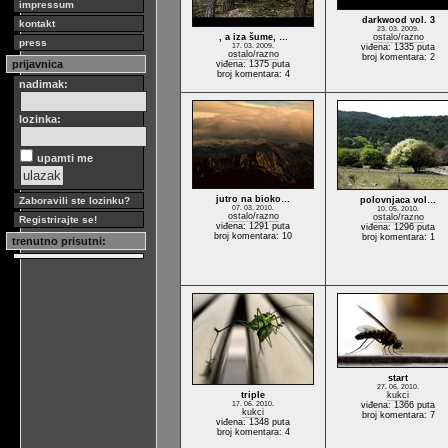
impressum
darkwood vol. 3
kontakt
23. 03. 2009.
, a iza šume, …
ostalo/razno
press
17. 03. 2009.
viđena: 1335 puta
ostalo/razno
broj komentara: 2
prijavnica
viđena: 1375 puta
broj komentara: 4
nadimak:
lozinka:
upamti me
jutro na bioko…
Zaboravili ste lozinku?
polovnjaca vol…
07. 03. 2010.
10. 05. 2010.
ostalo/razno
ostalo/razno
Registrirajte se!
viđena: 1291 puta
viđena: 1296 puta
broj komentara: 10
broj komentara: 1
trenutno prisutni:
start
27. 06. 2010.
triple
kukci
17. 06. 2010.
viđena: 1366 puta
kukci
broj komentara: 7
viđena: 1348 puta
broj komentara: 4