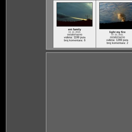
ent family
light my fire
13. 12. 2010.
ostalo/razno
07. 01. 2011.
ostalo/razno
viđena: 1199 puta
viđena: 1269 puta
broj komentara: 6
broj komentara: 2