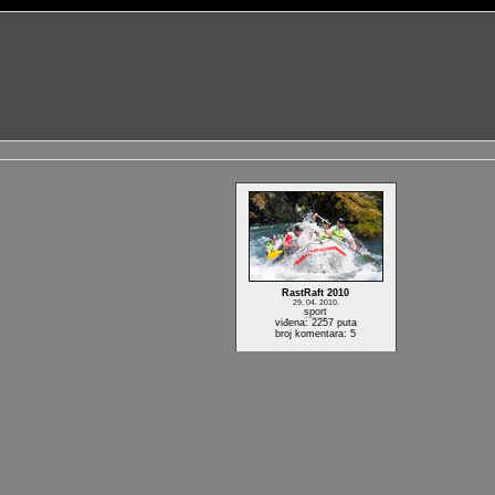
RastRaft 2010
29. 04. 2010.
sport
viđena: 2257 puta
broj komentara: 5