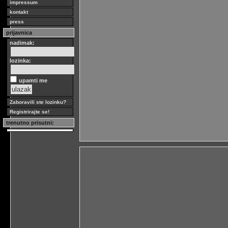
impressum
kontakt
press
prijavnica
nadimak:
lozinka:
upamti me
Zaboravili ste lozinku?
Registrirajte se!
trenutno prisutni: