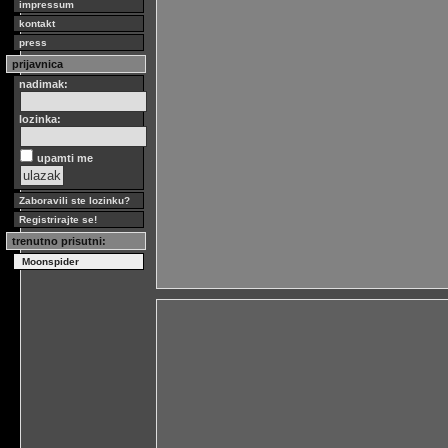
impressum
kontakt
press
prijavnica
nadimak:
lozinka:
upamti me
Zaboravili ste lozinku?
Registrirajte se!
trenutno prisutni:
Moonspider