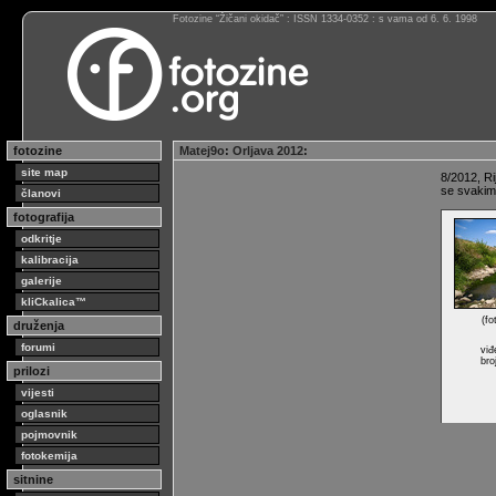
Fotozine “Žičani okidač” : ISSN 1334-0352 : s vama od 6. 6. 1998
fotozine
Matej9o
:
Orljava 2012
:
site map
8/2012, Ri
se svakim 
članovi
fotografija
odkritje
kalibracija
galerije
kliCkalica™
(fo
druženja
forumi
viđ
bro
prilozi
vijesti
oglasnik
pojmovnik
fotokemija
sitnine