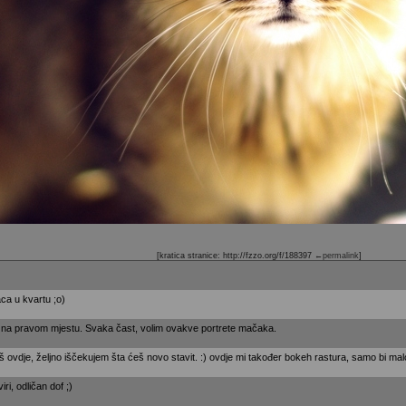
[kratica stranice: http://fzzo.org/f/188397
←permalink
]
ca u kvartu ;o)
 na pravom mjestu. Svaka čast, volim ovakve portrete mačaka.
š ovdje, željno iščekujem šta ćeš novo stavit. :) ovdje mi također bokeh rastura, samo bi malo
iri, odličan dof ;)