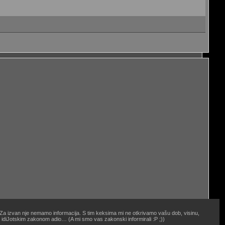
. Za izvan nje nemamo informacija. S tim keksima mi ne otkrivamo vašu dob, visinu,
oj idiJotskim zakonom adio… (A mi smo vas zakonski informirali :P ;))