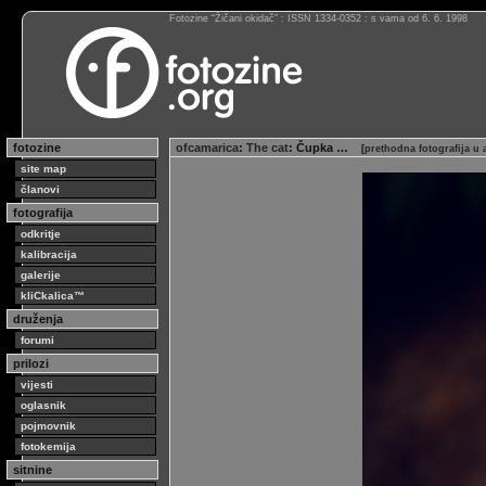
Fotozine “Žičani okidač” : ISSN 1334-0352 : s vama od 6. 6. 1998
fotozine
ofcamarica
:
The cat
: Čupka …
[
prethodna fotografija u
site map
članovi
fotografija
odkritje
kalibracija
galerije
kliCkalica™
druženja
forumi
prilozi
vijesti
oglasnik
pojmovnik
fotokemija
sitnine