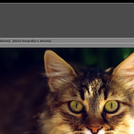
 albumu
]
[
iduća fotografija u albumu
]