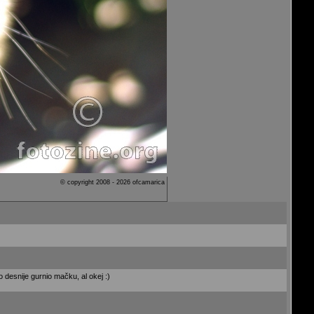
© copyright 2008 - 2026 ofcamarica
 desnije gurnio mačku, al okej :)