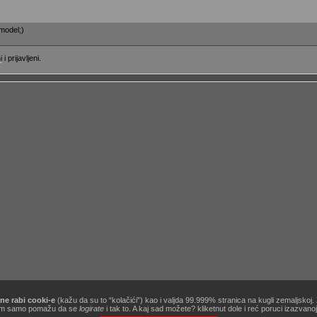
 model;)
i
i prijavljeni.
ne rabi cooki-e
(kažu da su to “kolačići”) kao i valjda 99.999% stranica na kugli zemaljskoj
[site powered by
Zine V3 alpha 9.1
] .:
korisnički ugovor / terms of use
:. …&
obavezno štivo
!
ć nam samo pomažu da se
logirate
i tak to. A kaj sad možete? kliketnut dole i reć poruci izazvan