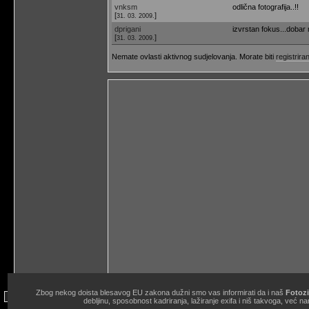
vnksm
odlična fotografija..!!
[
]
31. 03. 2009.
dprigani
izvrstan fokus...dobar
[
]
31. 03. 2009.
Nemate ovlasti aktivnog sudjelovanja. Morate biti
registriran
Zbog nekog doista blesavog EU zakona dužni smo vas informirati da i naš
Fotozi
site copyright © 1998.-2026. Janko Belaj / Fotozine "Žičani okidač" 
debljinu, sposobnost kadriranja, lažiranje exifa i niš takvoga, ve