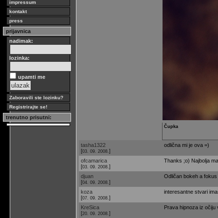
impressum
kontakt
press
prijavnica
nadimak:
lozinka:
upamti me
Zaboravili ste lozinku?
Registrirajte se!
trenutno prisutni:
Čupka
tasha1322
odlična mi je ova =)
[
]
03. 09. 2008.
ofcamarica
Thanks ;o) Najbolja ma
[
]
03. 09. 2008.
djuan
Odličan bokeh a fokus
[
]
04. 09. 2008.
koza
interesantne stvari ima
[
]
07. 09. 2008.
KreSica
Prava hipnoza iz očiju v
[
]
20. 09. 2008.