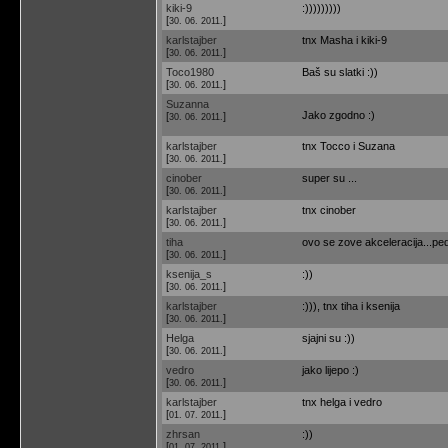
kiki-9
:)))))))))
[
]
30. 06. 2011.
karlstajber
tnx Masha i kiki-9
[
]
30. 06. 2011.
Toco1980
Baš su slatki :))
[
]
30. 06. 2011.
Suzanna
Jako zgodno :)
[
]
30. 06. 2011.
karlstajber
tnx Tocco i Suzana
[
]
30. 06. 2011.
cinober
super su ...
[
]
30. 06. 2011.
karlstajber
tnx cinober
[
]
30. 06. 2011.
tiha
ovo se zove akceleracija...pe
[
]
30. 06. 2011.
ksenija_s
:))
[
]
30. 06. 2011.
karlstajber
:))), tnx tiha i ksenija
[
]
30. 06. 2011.
Helga
sjajni su :))
[
]
30. 06. 2011.
vedro
jako lijepo :)
[
]
30. 06. 2011.
karlstajber
tnx helga i vedro
[
]
01. 07. 2011.
zhrsan
:))
[
]
01. 07. 2011.