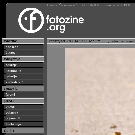
Fotozine “Žičani okidač” : ISSN 1334-0352 : s vama od 6. 6. 1998
fotozine
karlstajber
:
PAČJA ŠKOLA
: * **** …
[
prethodna fotograf
site map
članovi
fotografija
odkritje
kalibracija
galerije
kliCkalica™
druženja
forumi
prilozi
vijesti
oglasnik
pojmovnik
fotokemija
sitnine