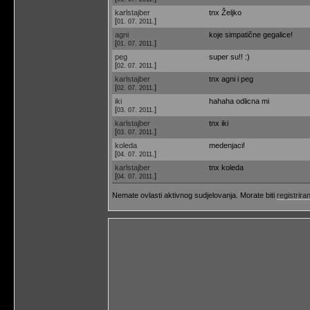
karlstajber
tnx Željko
[
]
01. 07. 2011.
agni
koje simpatične gegalice!
[
]
01. 07. 2011.
peg
super su!! :)
[
]
02. 07. 2011.
karlstajber
tnx agni i peg
[
]
02. 07. 2011.
iki
hahaha odlicna mi
[
]
03. 07. 2011.
karlstajber
tnx iki
[
]
03. 07. 2011.
koleda
medenjaci!
[
]
04. 07. 2011.
karlstajber
tnx koleda
[
]
04. 07. 2011.
Nemate ovlasti aktivnog sudjelovanja. Morate biti
registriran