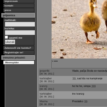
impressum
kontakt
press
prijavnica
nadimak:
lozinka:
upamti me
Zaboravili ste lozinku?
Registrirajte se!
trenutno prisutni:
* ****
Moonspider
jpogorilic
Vlado, pačja škola se nastavlj
[
]
30. 06. 2011.
karlstajber
:))), sad idu na kampiranje
[
]
30. 06. 2011.
ivanzg
he he he, simpa ;))))
[
]
30. 06. 2011.
karlstajber
tnx ivanzg
[
]
30. 06. 2011.
Masha
Preslatko :)))
[
]
30. 06. 2011.