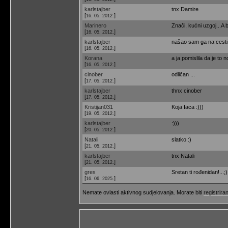
karlstajber
tnx Damire
[
]
16. 05. 2012.
Marinero
Znači, kućni uzgoj...A 
[
]
16. 05. 2012.
karlstajber
našao sam ga na cesti 
[
]
16. 05. 2012.
Korana
a ja pomislila da je to n
[
]
16. 05. 2012.
cinober
odličan ...
[
]
17. 05. 2012.
karlstajber
thnx cinober
[
]
17. 05. 2012.
Kristijan031
Koja faca :)))
[
]
19. 05. 2012.
karlstajber
:)))
[
]
20. 05. 2012.
Natali
slatko :)
[
]
21. 05. 2012.
karlstajber
tnx Natali
[
]
21. 05. 2012.
gres
Sretan ti rođenidan!...;)
[
]
16. 06. 2025.
Nemate ovlasti aktivnog sudjelovanja. Morate biti
registriran