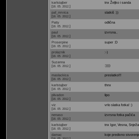
karlstajber
tnx Željko i sanda
[
]
16. 05. 2012.
paf_mrvica
slatkiš :))
[
]
16. 05. 2012.
Patty
odlična
[
]
16. 05. 2012.
paul
izvrsna..
[
]
16. 05. 2012.
Proserpine
super :D
[
]
16. 05. 2012.
prolaznik
:-)
[
]
16. 05. 2012.
Suzanna
:))))
[
]
16. 05. 2012.
maslackica
preslatko!!!
[
]
16. 05. 2012.
karlstajber
thnx
[
]
16. 05. 2012.
plivadon
lipo
[
]
16. 05. 2012.
viz
vrlo slatka fotka! :)
[
]
16. 05. 2012.
nenaso
izvrsna fotka pačića
[
]
16. 05. 2012.
karlstajber
tnx Igor, Vesna, Snježa
[
]
16. 05. 2012.
damac
koje predivno stvorenje,
[
]
16. 05. 2012.