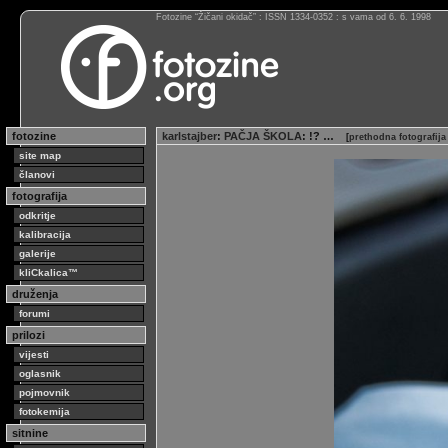
Fotozine “Žičani okidač” : ISSN 1334-0352 : s vama od 6. 6. 1998
fotozine
karlstajber
:
PAČJA ŠKOLA
: !? …
[
prethodna fotografij
site map
članovi
fotografija
odkritje
kalibracija
galerije
kliCkalica™
druženja
forumi
prilozi
vijesti
oglasnik
pojmovnik
fotokemija
sitnine