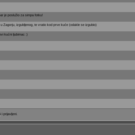
bar je poslužio za simpa fotku!
u Zagorju, izgubljenog, te vratio kod prve kuće (odakle se izgubio)
ovi kućni ljubimac :)
i
i prijavljeni.