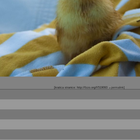
[kratica stranice: http://fzzo.org/f/519093
←permalink
]