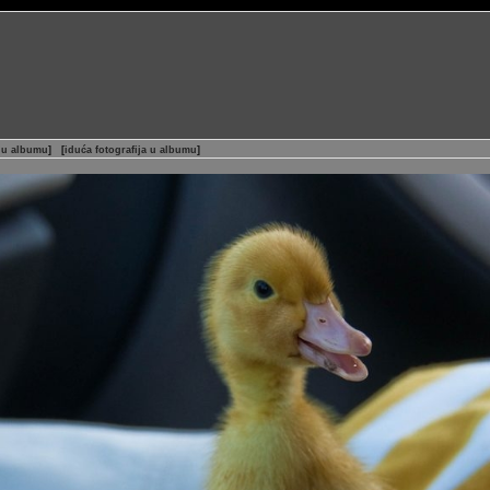
a u albumu
]
[
iduća fotografija u albumu
]