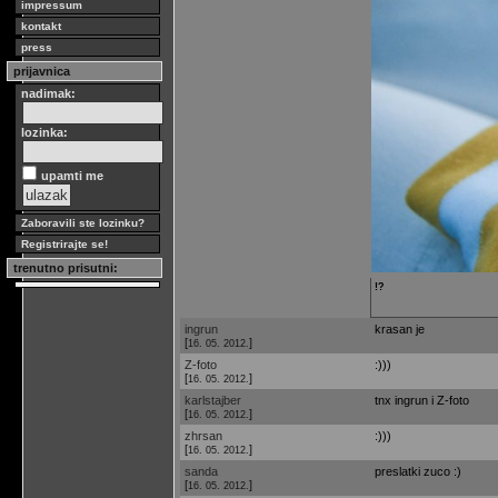
impressum
kontakt
press
prijavnica
nadimak:
lozinka:
upamti me
Zaboravili ste lozinku?
Registrirajte se!
trenutno prisutni:
!?
ingrun
krasan je
[
]
16. 05. 2012.
Z-foto
:)))
[
]
16. 05. 2012.
karlstajber
tnx ingrun i Z-foto
[
]
16. 05. 2012.
zhrsan
:)))
[
]
16. 05. 2012.
sanda
preslatki zuco :)
[
]
16. 05. 2012.