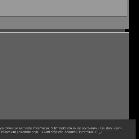
. Za izvan nje nemamo informacija. S tim keksima mi ne otkrivamo vašu dob, visinu,
oj idiJotskim zakonom adio… (A mi smo vas zakonski informirali :P ;))