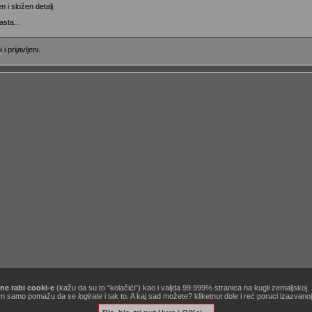
 i složen detalj
sta...
i
i prijavljeni.
ne rabi cooki-e
(kažu da su to “kolačići”) kao i valjda 99.999% stranica na kugli zemaljskoj
[site powered by
Zine V3 alpha 9.1
] .:
korisnički ugovor / terms of use
:. …&
obavezno štivo
!
ć nam samo pomažu da se
logirate
i tak to. A kaj sad možete? kliketnut dole i reć poruci izazvan