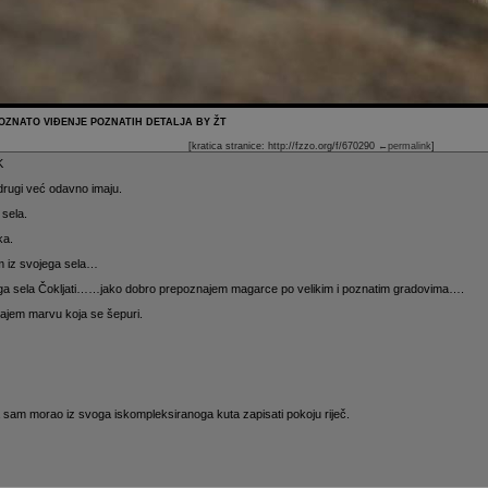
POZNATO VIĐENJE POZNATIH DETALJA BY ŽT
[kratica stranice: http://fzzo.org/f/670290
←permalink
]
K
drugi već odavno imaju.
 sela.
ka.
m iz svojega sela…
a sela Čokljati……jako dobro prepoznajem magarce po velikim i poznatim gradovima….
ajem marvu koja se šepuri.
ja sam morao iz svoga iskompleksiranoga kuta zapisati pokoju riječ.