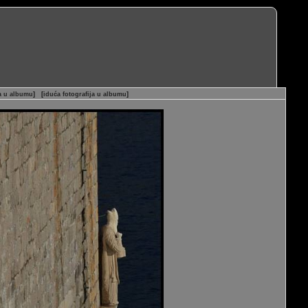
ja u albumu
]
[
iduća fotografija u albumu
]