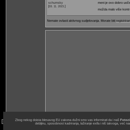
schumsky
meni je ovo dobro uočen
[
]
03. 11. 2015.
možda malo više kontra
Nemate ovlasti aktivnog sudjelovanja. Morate biti
registriran
Zbog nekog doista blesavog EU zakona dužni smo vas informirati da i naš
Fotozi
site copyright © 1998.-2026. Janko Belaj / Fotozine "Žičani okidač" 
debljinu, sposobnost kadriranja, lažiranje exifa i niš takvoga, ve