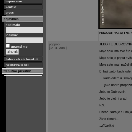
impressum
kontakt
press
prijavnica
nadimak:
POKAZATI VALJA I NE
lozinka:
poppop
JEBO TE DUBROVNI
upamti me
[
]
02. 11. 2015.
Moje selo ima sve što 
Moje selo je poput svih
Zaboravili ste lozinku?
Moje selo ima i načelni
Registrirajte se!
trenutno prisutni:
E, baš zato, kada ode
….kada odem iz svojeg
…..jako dobro prepozn
Jebo te Dubrovnik!
Jebo te vječni grad.
P.S.
Ehehe, slika je tu, no 
Živio ti meni....
...@željkić