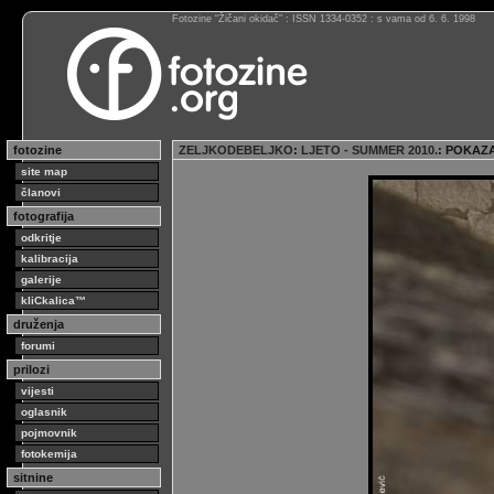
Fotozine “Žičani okidač” : ISSN 1334-0352 : s vama od 6. 6. 1998
fotozine
ZELJKODEBELJKO
:
LJETO - SUMMER 2010.
: POKAZ
site map
članovi
fotografija
odkritje
kalibracija
galerije
kliCkalica™
druženja
forumi
prilozi
vijesti
oglasnik
pojmovnik
fotokemija
sitnine