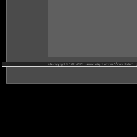
site copyright © 1998.-2026. Janko Belaj / Fotozine "Žičani okidač" 