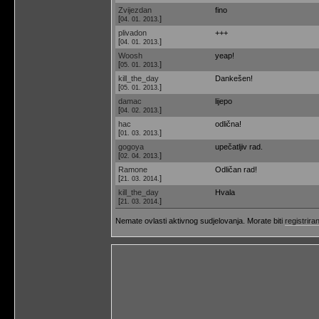
Zvijezdan
fino
[
]
04. 01. 2013.
plivadon
+++
[
]
04. 01. 2013.
Woosh
yeap!
[
]
05. 01. 2013.
kill_the_day
Dankešen!
[
]
05. 01. 2013.
damac
lijepo
[
]
04. 02. 2013.
hac
odlična!
[
]
01. 03. 2013.
gogoya
upečatljiv rad.
[
]
02. 04. 2013.
Ramone
Odličan rad!
[
]
21. 03. 2014.
kill_the_day
Hvala
[
]
21. 03. 2014.
Nemate ovlasti aktivnog sudjelovanja. Morate biti
registriran