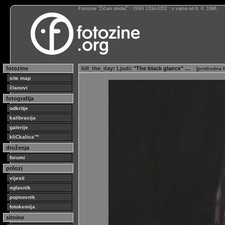
Fotozine “Žičani okidač” : ISSN 1334-0352 : s vama od 6. 6. 1998
fotozine
kill_the_day
:
Ljudi
: "The black glance" …
[
prethodna f
site map
članovi
fotografija
odkritje
kalibracija
galerije
kliCkalica™
druženja
forumi
prilozi
vijesti
oglasnik
pojmovnik
fotokemija
sitnine