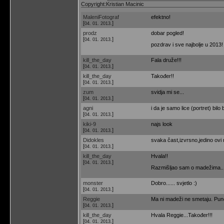
Copyright:Kristian Macinic
MaleniFotograf
efektno!
[
]
04. 01. 2013.
prodz
dobar pogled!
[
]
04. 01. 2013.
pozdrav i sve najbolje u 2013!
kill_the_day
Fala druže!!!
[
]
04. 01. 2013.
kill_the_day
Također!!
[
]
04. 01. 2013.
zum
svidja mi se...
[
]
04. 01. 2013.
agni
i da je samo lice (portret) bil
[
]
04. 01. 2013.
kiki-9
najs look
[
]
04. 01. 2013.
Didokles
svaka čast,izvrsno,jedino ov
[
]
04. 01. 2013.
kill_the_day
Hvala!!
[
]
04. 01. 2013.
Razmišljao sam o madežima....a
monster
Dobro...... svjetlo :)
[
]
04. 01. 2013.
Reggie
Ma ni madeži ne smetaju. Puno o
[
]
04. 01. 2013.
kill_the_day
Hvala Reggie...Također!!!
[
]
04. 01. 2013.