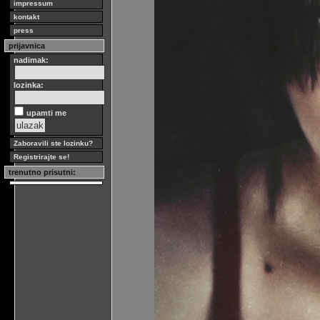
impressum
kontakt
press
prijavnica
nadimak:
lozinka:
upamti me
Zaboravili ste lozinku?
Registrirajte se!
trenutno prisutni: