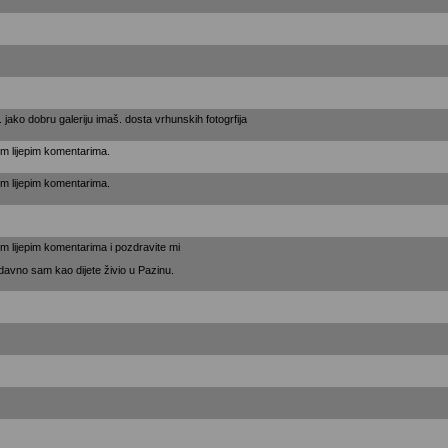
jako dobru galeriju imaš. dosta vrhunskih fotogrfija
m lijepim komentarima.
m lijepim komentarima.
m lijepim komentarima i pozdravite mi
 davno sam kao dijete živio u Pazinu.