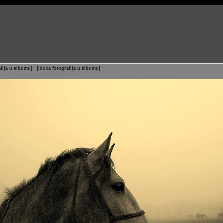
fija u albumu
]
[
iduća fotografija u albumu
]