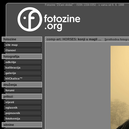
Fotozine “Žičani okidač” : ISSN 1334-0352 : s vama od 6. 6. 1998
fotozine
comp-art
:
HORSES
: konji u magli …
[
prethodna fotogra
site map
članovi
fotografija
odkritje
kalibracija
galerije
kliCkalica™
druženja
forumi
prilozi
vijesti
oglasnik
pojmovnik
fotokemija
sitnine