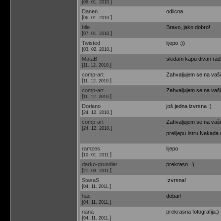
[
]
06. 01. 2010.
Danen
odlicna
[
]
06. 01. 2010.
bile
Bravo, jako dobro!
[
]
07. 01. 2010.
Twisted
lijepo :))
[
]
03. 02. 2010.
MataB
skidam kapu divan rad. 
[
]
11. 12. 2010.
comp-art
Zahvaljujem se na vaši
[
]
11. 12. 2010.
comp-art
Zahvaljujem se na vaši
[
]
11. 12. 2010.
Doriano
još jedna izvrsna :)
[
]
24. 12. 2010.
comp-art
Zahvaljujem se na vaši
[
]
24. 12. 2010.
prelijepu Istru.Nekada
ramzes
lijepo
[
]
10. 01. 2011.
darko-grundler
prekrasn =)
[
]
21. 03. 2011.
StasaS
Izvrsna!
[
]
04. 11. 2011.
hac
dobar!
[
]
04. 11. 2011.
nana
prekrasna fotografija:)
[
]
04. 11. 2011.