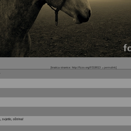
[kratica stranice: http://fzzo.org/f/319013
←permalink
]
.
 svjetlo, oštrina!