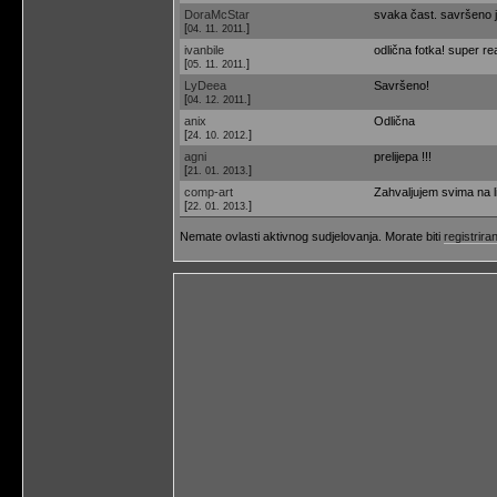
DoraMcStar
svaka čast. savršeno j
[
]
04. 11. 2011.
ivanbile
odlična fotka! super re
[
]
05. 11. 2011.
LyDeea
Savršeno!
[
]
04. 12. 2011.
anix
Odlična
[
]
24. 10. 2012.
agni
prelijepa !!!
[
]
21. 01. 2013.
comp-art
Zahvaljujem svima na l
[
]
22. 01. 2013.
Nemate ovlasti aktivnog sudjelovanja. Morate biti
registriran