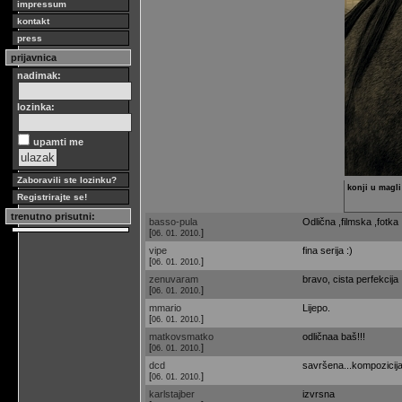
impressum
kontakt
press
prijavnica
nadimak:
lozinka:
upamti me
Zaboravili ste lozinku?
konji u magli
Registrirajte se!
trenutno prisutni:
basso-pula
Odlična ,filmska ,fotka 
[
]
06. 01. 2010.
vipe
fina serija :)
[
]
06. 01. 2010.
zenuvaram
bravo, cista perfekcija
[
]
06. 01. 2010.
mmario
Lijepo.
[
]
06. 01. 2010.
matkovsmatko
odličnaa baš!!!
[
]
06. 01. 2010.
dcd
savršena...kompozicija,
[
]
06. 01. 2010.
karlstajber
izvrsna