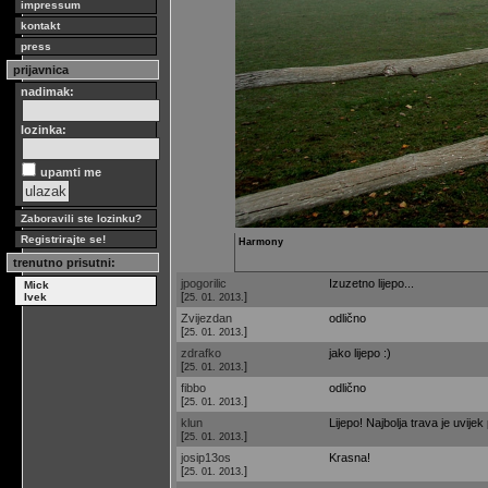
impressum
kontakt
press
prijavnica
nadimak:
lozinka:
upamti me
Zaboravili ste lozinku?
Registrirajte se!
Harmony
trenutno prisutni:
jpogorilic
Izuzetno lijepo...
Mick
[
]
Ivek
25. 01. 2013.
Zvijezdan
odlično
[
]
25. 01. 2013.
zdrafko
jako lijepo :)
[
]
25. 01. 2013.
fibbo
odlično
[
]
25. 01. 2013.
klun
Lijepo! Najbolja trava je uvijek
[
]
25. 01. 2013.
josip13os
Krasna!
[
]
25. 01. 2013.