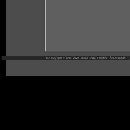
site copyright © 1998.-2026. Janko Belaj / Fotozine "Žičani okidač" 