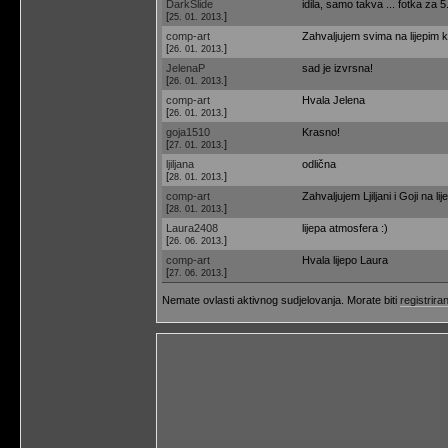
DarkSlide
idila, samo takva ... fotka za 5
[
]
25. 01. 2013.
comp-art
Zahvaljujem svima na lijepim
[
]
26. 01. 2013.
JelenaP
sad je izvrsna!
[
]
26. 01. 2013.
comp-art
Hvala Jelena
[
]
26. 01. 2013.
goja1510
Krasno!
[
]
27. 01. 2013.
ljiljana
odlična
[
]
28. 01. 2013.
comp-art
Zahvaljujem Ljiljani i Goji na li
[
]
28. 01. 2013.
Laura2408
lijepa atmosfera :)
[
]
26. 06. 2013.
comp-art
Hvala lijepo Laura
[
]
27. 06. 2013.
Nemate ovlasti aktivnog sudjelovanja. Morate biti
registriran