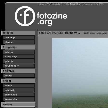
Fotozine “Žičani okidač” : ISSN 1334-0352 : s vama od 6. 6. 1998
fotozine
comp-art
:
HORSES
: Harmony …
[
prethodna fotografija
site map
članovi
fotografija
odkritje
kalibracija
galerije
kliCkalica™
druženja
forumi
prilozi
vijesti
oglasnik
pojmovnik
fotokemija
sitnine