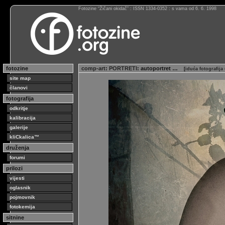
Fotozine “Žičani okidač” : ISSN 1334-0352 : s vama od 6. 6. 1998
fotozine
comp-art
:
PORTRETI
: autoportret …
[
iduća fotografija
site map
članovi
fotografija
odkritje
kalibracija
galerije
kliCkalica™
druženja
forumi
prilozi
vijesti
oglasnik
pojmovnik
fotokemija
sitnine