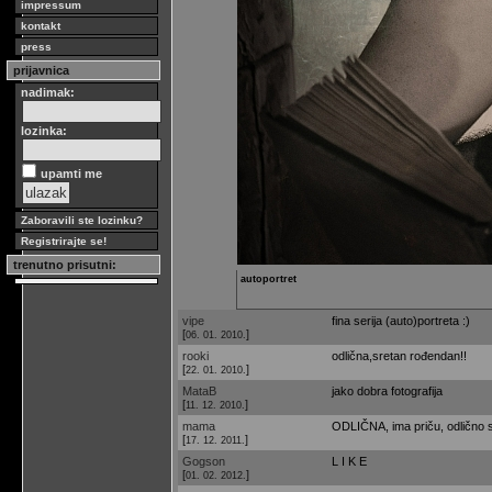
impressum
kontakt
press
prijavnica
nadimak:
lozinka:
upamti me
Zaboravili ste lozinku?
Registrirajte se!
trenutno prisutni:
autoportret
vipe
fina serija (auto)portreta :)
[
]
06. 01. 2010.
rooki
odlična,sretan rođendan!!
[
]
22. 01. 2010.
MataB
jako dobra fotografija
[
]
11. 12. 2010.
mama
ODLIČNA, ima priču, odlično sv
[
]
17. 12. 2011.
Gogson
L I K E
[
]
01. 02. 2012.