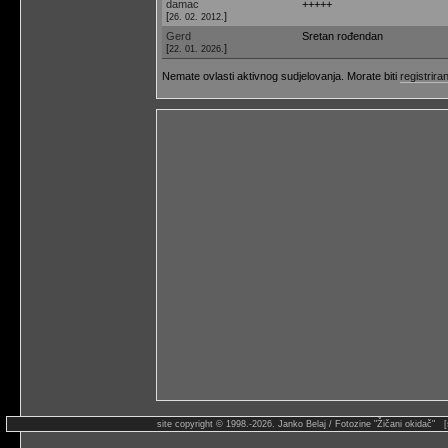
damac
+++++
[
]
26. 02. 2012.
Gerd
Sretan rođendan
[
]
22. 01. 2026.
Nemate ovlasti aktivnog sudjelovanja. Morate biti
registriran
site copyright © 1998.-2026. Janko Belaj / Fotozine "Žičani okidač" 