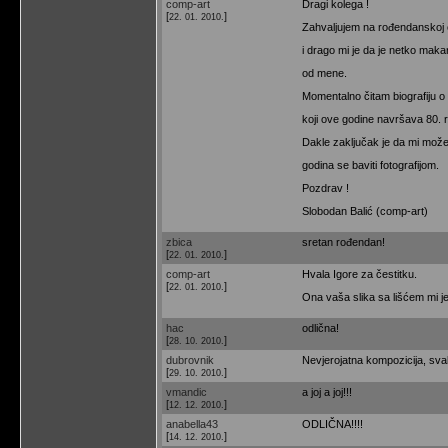
comp-art
Dragi kolega !
[
]
22. 01. 2010.
Zahvaljujem na rođendanskoj č
i drago mi je da je netko makar
od mene.
Momentalno čitam biografiju o
koji ove godine navršava 80. 
Dakle zaključak je da mi mož
godina se baviti fotografijom.
Pozdrav !
Slobodan Balić (comp-art)
zbica
sretan rođendan!
[
]
22. 01. 2010.
comp-art
Hvala Igore za čestitku.
[
]
22. 01. 2010.
Ona vaša slika sa lišćem mi j
hac
odlična!
[
]
28. 10. 2010.
dubrovnik
Nevjerojatna kompozicija, sva
[
]
29. 10. 2010.
vmandic
a joj a joj!!!
[
]
12. 12. 2010.
anabella43
ODLIČNA!!!!
[
]
14. 12. 2010.