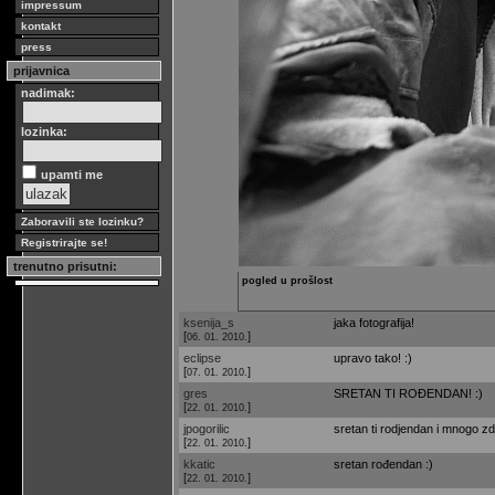
impressum
kontakt
press
prijavnica
nadimak:
lozinka:
upamti me
Zaboravili ste lozinku?
Registrirajte se!
trenutno prisutni:
pogled u prošlost
ksenija_s
jaka fotografija!
[
]
06. 01. 2010.
eclipse
upravo tako! :)
[
]
07. 01. 2010.
gres
SRETAN TI ROĐENDAN! :)
[
]
22. 01. 2010.
jpogorilic
sretan ti rodjendan i mnogo zd
[
]
22. 01. 2010.
kkatic
sretan rođendan :)
[
]
22. 01. 2010.