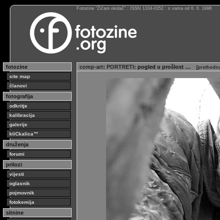
Fotozine “Žičani okidač” : ISSN 1334-0352 : s vama od 6. 6. 1998
fotozine
comp-art
:
PORTRETI
: pogled u prošlost …
[
prethodna
site map
članovi
fotografija
odkritje
kalibracija
galerije
kliCkalica™
druženja
forumi
prilozi
vijesti
oglasnik
pojmovnik
fotokemija
sitnine