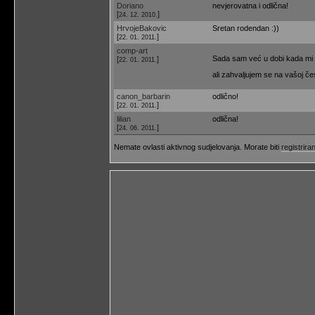
Doriano
nevjerovatna i odlična!
[
]
24. 12. 2010.
HrvojeBakovic
Sretan rodendan :))
[
]
22. 01. 2011.
comp-art
Sada sam već u dobi kada mi n
[
]
22. 01. 2011.
ali zahvaljujem se na vašoj čes
canon_barbarin
odlično!
[
]
22. 01. 2011.
lilian
odlična!
[
]
24. 06. 2011.
Nemate ovlasti aktivnog sudjelovanja. Morate biti
registriran