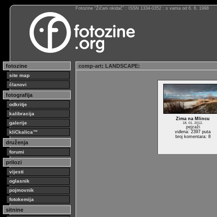
Fotozine “Žičani okidač” : ISSN 1334-0352 : s vama od 6. 6. 1998
fotozine
comp-art
:
LANDSCAPE
:
site map
članovi
fotografija
odkritje
kalibracija
Zima na Mlincu
galerije
18. 01. 2012.
pejzaži
kliCkalica™
viđena: 2397 puta
broj komentara: 8
druženja
forumi
prilozi
vijesti
oglasnik
pojmovnik
fotokemija
sitnine