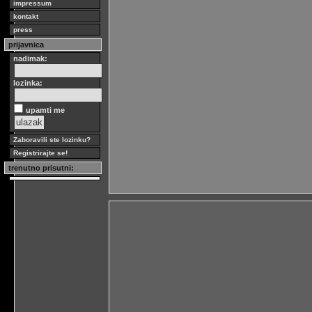
impressum
kontakt
press
prijavnica
nadimak:
lozinka:
upamti me
Zaboravili ste lozinku?
Registrirajte se!
trenutno prisutni: