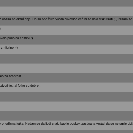
 obzira na okruženje. Da su one žute Vileda rukavice već bi se dalo diskutirati. ;-) Nisam se 
t
vala puno na cestitki :)
zmijurino :-)
mo za hrabrost...!
ivotinje...al fotke su dobre..
bro, odlicna fotka. Nadam se da ljudi znaju kao je poskok zasticana vrsta i da se ne smije ubija