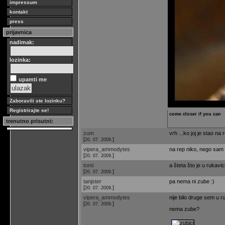
impressum
kontakt
press
prijavnica
nadimak:
lozinka:
upamti me
Zaboravili ste lozinku?
Registrirajte se!
come closer if you can
trenutno prisutni:
zum
vrh ...ko joj je stao na 
[
]
20. 07. 2009.
vipera_ammodytes
na rep niko, nego sam 
[
]
20. 07. 2009.
tomi
a šteta što je u rukavi
[
]
20. 07. 2009.
tanjster
pa nema ni zube :)
[
]
20. 07. 2009.
vipera_ammodytes
nije bilo druge sem u ru
[
]
20. 07. 2009.
nema zube?