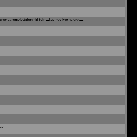
sreo sa tome beštijom niti želim...kuc-kuc-kuc na drvo....
ti!