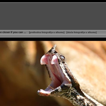
e closer if you can …
[
prethodna fotografija u albumu
]
[
iduća fotografija u albumu
]