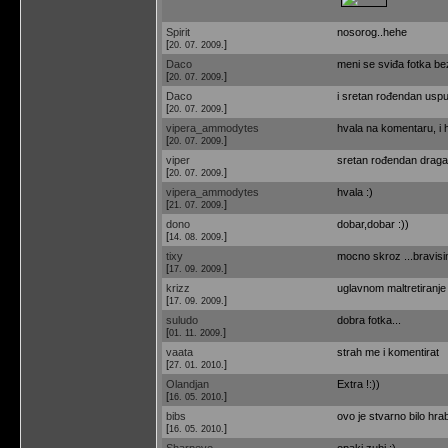
Spirit
nosorog..hehe
[
]
20. 07. 2009.
Daco
meni se sviđa fotka bez
[
]
20. 07. 2009.
Daco
i sretan rođendan uspu
[
]
20. 07. 2009.
vipera_ammodytes
hvala na komentaru, i h
[
]
20. 07. 2009.
viper
sretan rođendan draga 
[
]
20. 07. 2009.
vipera_ammodytes
hvala :)
[
]
21. 07. 2009.
dono
dobar,dobar :))
[
]
14. 08. 2009.
tixy
mocno skroz ...bravisi
[
]
17. 09. 2009.
krizz
uglavnom maltretiranje z
[
]
17. 09. 2009.
suludo
dobra fotka...
[
]
01. 11. 2009.
vaata
strah me i komentirat
[
]
27. 01. 2010.
Olandjan
Extra !:))
[
]
16. 05. 2010.
bibs
ovo je stvarno bilo hra
[
]
16. 05. 2010.
Sharpeye
opaki zubi :)