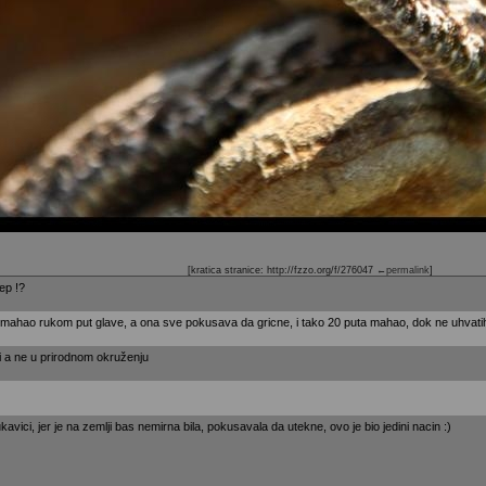
[kratica stranice: http://fzzo.org/f/276047
←permalink
]
rep !?
mahao rukom put glave, a ona sve pokusava da gricne, i tako 20 puta mahao, dok ne uhvatih 
ci a ne u prirodnom okruženju
kavici, jer je na zemlji bas nemirna bila, pokusavala da utekne, ovo je bio jedini nacin :)