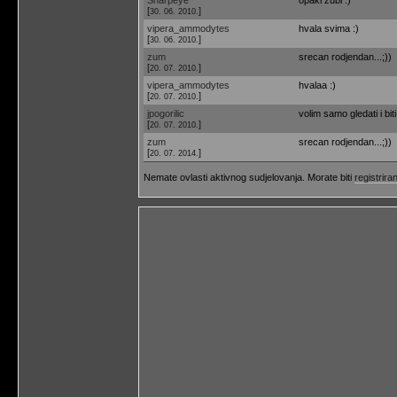
[
]
30. 06. 2010.
vipera_ammodytes
hvala svima :)
[
]
30. 06. 2010.
zum
srecan rodjendan...;))
[
]
20. 07. 2010.
vipera_ammodytes
hvalaa :)
[
]
20. 07. 2010.
jpogorilic
volim samo gledati i biti
[
]
20. 07. 2010.
zum
srecan rodjendan...;))
[
]
20. 07. 2014.
Nemate ovlasti aktivnog sudjelovanja. Morate biti
registriran