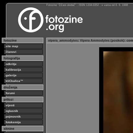
Fotozine “Žičani okidač” : ISSN 1334-0352 : s vama od 6. 6. 1998
fotozine
vipera_ammodytes
:
Vipera Ammodytes (poskok)
: com
site map
članovi
fotografija
odkritje
kalibracija
galerije
kliCkalica™
druženja
forumi
prilozi
vijesti
oglasnik
pojmovnik
fotokemija
sitnine