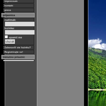
impressum
kontakt
press
prijavnica
nadimak:
lozinka:
upamti me
Zaboravili ste lozinku?
Registrirajte se!
trenutno prisutni: