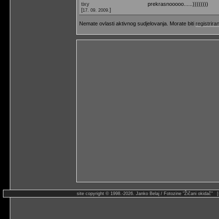
tixy
prekrasnooooo......))))))))
[
]
17. 09. 2009.
Nemate ovlasti aktivnog sudjelovanja. Morate biti
registriran
site copyright © 1998.-2026. Janko Belaj / Fotozine "Žičani okidač" 