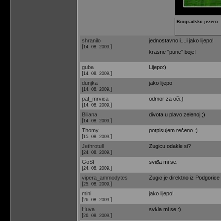
Biogradsko jezero
shranilo
jednostavno i....i jako lijepo!
[
]
14. 08. 2009.
krasne "pune" boje!
guba
Lijepo:)
[
]
14. 08. 2009.
dunjka
jako lijepo
[
]
14. 08. 2009.
paf_mrvica
odmor za oči:)
[
]
14. 08. 2009.
Biliana
divota u plavo zelenoj ;)
[
]
14. 08. 2009.
Thomy
potpisujem rečeno :)
[
]
15. 08. 2009.
Jethrotull
Zugicu odakle si?
[
]
24. 08. 2009.
GoSt
sviđa mi se.
[
]
24. 08. 2009.
vipera_ammodytes
Zugic je direktno iz Podgorice 
[
]
25. 08. 2009.
mini
jako lijepo!
[
]
26. 08. 2009.
Huva
sviđa mi se :)
[
]
26. 08. 2009.