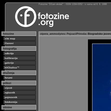
Fotozine “Žičani okidač” : ISSN 1334-0352 : s vama od 6. 6. 1998
fotozine
vipera_ammodytes
:
Pejzazi/Priroda
: Biogradsko jeze
site map
članovi
fotografija
odkritje
kalibracija
galerije
kliCkalica™
druženja
forumi
prilozi
vijesti
oglasnik
pojmovnik
fotokemija
sitnine