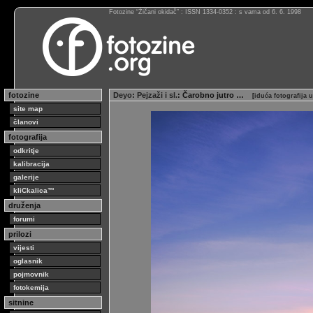
Fotozine “Žičani okidač” : ISSN 1334-0352 : s vama od 6. 6. 1998
fotozine
Deyo
:
Pejzaži i sl.
: Čarobno jutro …
[
iduća fotografija 
site map
članovi
fotografija
odkritje
kalibracija
galerije
kliCkalica™
druženja
forumi
prilozi
vijesti
oglasnik
pojmovnik
fotokemija
sitnine