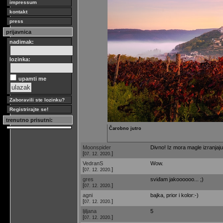
impressum
kontakt
press
prijavnica
nadimak:
lozinka:
upamti me
Zaboravili ste lozinku?
Registrirajte se!
trenutno prisutni:
Čarobno jutro
Moonspider
Divno! Iz mora magle izranjaju 
[
]
07. 12. 2020.
VedranS
Wow.
[
]
07. 12. 2020.
gres
sviđam jakoooooo... ;)
[
]
07. 12. 2020.
agni
bajka, prior i kolor:-)
[
]
07. 12. 2020.
ljiljana
5
[
]
07. 12. 2020.