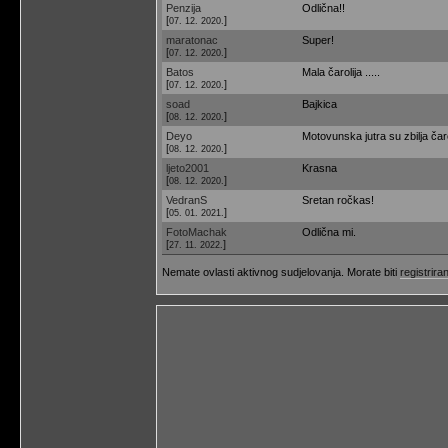
Penzija
Odlična!!
[
]
07. 12. 2020.
maratonac
Super!
[
]
07. 12. 2020.
Batos
Mala čarolija .....
[
]
07. 12. 2020.
soad
Bajkica
[
]
08. 12. 2020.
Deyo
Motovunska jutra su zbilja čar
[
]
08. 12. 2020.
ljeto2001
Krasna
[
]
08. 12. 2020.
VedranS
Sretan ročkas!
[
]
05. 01. 2021.
FotoMachak
Odlična mi.
[
]
27. 11. 2022.
Nemate ovlasti aktivnog sudjelovanja. Morate biti
registriran