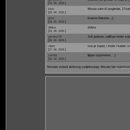
[
]
26. 06. 2026.
klun
Morao sam ići pogledat, 17sati
[
]
26. 06. 2026.
gres
krasno fotkano...;)
[
]
26. 06. 2026.
dlaka
dobra
[
]
26. 06. 2026.
goranx78
Još jednom, odličan motiv svjet
[
]
26. 06. 2026.
viper
sve je super, i motiv i kadar i s
[
]
27. 06. 2026.
sanda
lijepe uspomene... :)
[
]
30. 06. 2026.
Nemate ovlasti aktivnog sudjelovanja. Morate biti
registriran