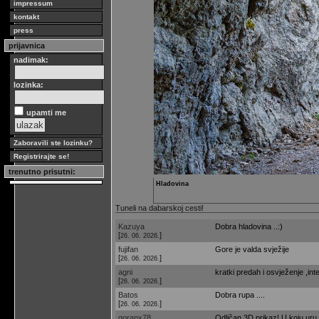
impressum
kontakt
press
prijavnica
nadimak:
lozinka:
upamti me
Zaboravili ste lozinku?
Registrirajte se!
trenutno prisutni:
Hladovina
Tuneli na dabarskoj cesti!
Kazuya
Dobra hladovina ..:)
[
]
26. 06. 2026.
fujifan
Gore je valda svježije
[
]
26. 06. 2026.
agni
kratki predah i osvježenje ,int
[
]
26. 06. 2026.
Batos
Dobra rupa ....
[
]
26. 06. 2026.
goranx78
Odličan 3D prikaz! U koju uru 