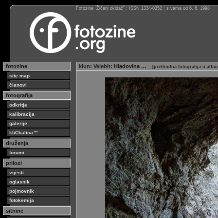
Fotozine “Žičani okidač” : ISSN 1334-0352 : s vama od 6. 6. 1998
fotozine
klun
:
Velebit
: Hladovina …
[
prethodna fotografija u alb
site map
članovi
fotografija
odkritje
kalibracija
galerije
kliCkalica™
druženja
forumi
prilozi
vijesti
oglasnik
pojmovnik
fotokemija
sitnine