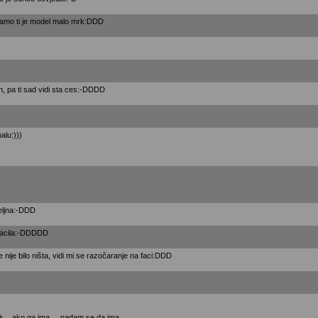
, samo ti je model malo mrk:DDD
n, pa ti sad vidi sta ces:-DDDD
alu:)))
eljna:-DDD
kacila:-DDDDD
 nije bilo ništa, vidi mi se razočaranje na faci:DDD
ak ,, ako ga ima ,,, nadam se da ima ,,