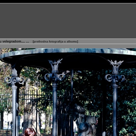
nju velegradom.... …
[
prethodna fotografija u albumu
]