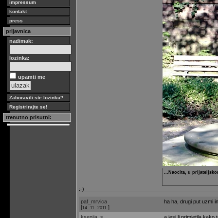
impressum
kontakt
press
prijavnica
nadimak:
lozinka:
upamti me
Zaboravili ste lozinku?
Registrirajte se!
trenutno prisutni:
...Naocita, u prijateljsk
:-)
paf_mrvica
ha ha, drugi put uzmi in
[
]
14. 11. 2011.
ksenija_s
a jesi li primjetila kako