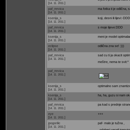
[
]
14. 11. 2011.
paf_mrvica
ma fotka ti je odlična
[
]
14. 11. 2011.
ksenija_s
koji, desni ili lijevi:-DDD
[
]
14. 11. 2011.
paf_mrvica
s moje lijeve:DDD
[
]
14. 11. 2011.
ksenija_s
meni je model optimala
[
]
14. 11. 2011.
eclipse
odlična zna se! :)))
[
]
14. 11. 2011.
paf_mrvica
sad cu ti ja okacit optim
[
]
14. 11. 2011.
meštre, nema te svit:*
paf_mrvica
[
]
14. 11. 2011.
ksenija_s
optimalno sam znantiz
[
]
14. 11. 2011.
ksenija_s
ha, ha, guzu si nam o
[
]
14. 11. 2011.
paf_mrvica
pa kad s prednje strane
[
]
14. 11. 2011.
eye
+++
[
]
14. 11. 2011.
jpogorilic
paf- malo je tužna ,
[
]
14. 11. 2011.
, odaberi veseli trenut