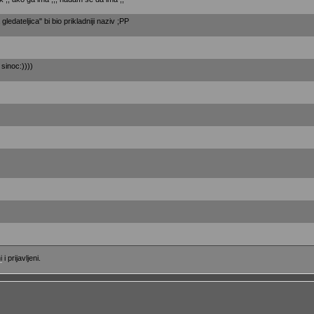
edateljica" bi bio prikladniji naziv ;PP
 sinoc:))))
i
i prijavljeni.