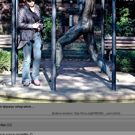
om djipanju velegradom....
[kratica stranice: http://fzzo.org/f/481561
←permalink
]
digo:))))
 te je sunce osvjetlilo:-D