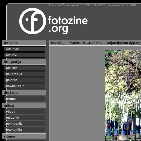
Fotozine “Žičani okidač” : ISSN 1334-0352 : s vama od 6. 6. 1998
fotozine
ksenija_s
:
Frankfurt
: ...Naocita, u prijateljskom djipa
site map
članovi
fotografija
odkritje
kalibracija
galerije
kliCkalica™
druženja
forumi
prilozi
vijesti
oglasnik
pojmovnik
fotokemija
sitnine