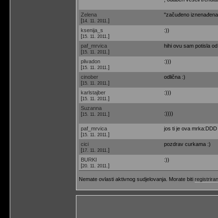
Zelena
"začuđeno iznenađena gl
[
]
14. 11. 2011.
ksenija_s
:))
[
]
15. 11. 2011.
paf_mrvica
hihi ovu sam potisla od
[
]
15. 11. 2011.
plivadon
:)))
[
]
15. 11. 2011.
cinober
odlična :)
[
]
15. 11. 2011.
karlstajber
:)))
[
]
15. 11. 2011.
Suzanna
:))))
[
]
15. 11. 2011.
paf_mrvica
jos ti je ova mrka:DDD
[
]
15. 11. 2011.
cici
pozdrav curkama :)
[
]
17. 11. 2011.
BURKI
:))
[
]
20. 11. 2011.
Nemate ovlasti aktivnog sudjelovanja. Morate biti
registriran