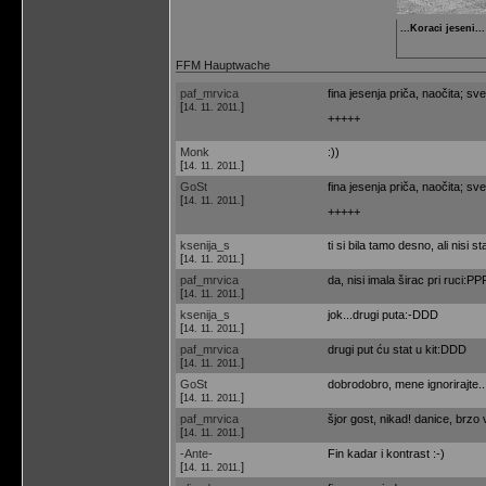
...Koraci jeseni...
FFM Hauptwache
paf_mrvica
fina jesenja priča, naočita; sv
[
]
14. 11. 2011.
+++++
Monk
:))
[
]
14. 11. 2011.
GoSt
fina jesenja priča, naočita; sv
[
]
14. 11. 2011.
+++++
ksenija_s
ti si bila tamo desno, ali nisi
[
]
14. 11. 2011.
paf_mrvica
da, nisi imala širac pri ruci:PP
[
]
14. 11. 2011.
ksenija_s
jok...drugi puta:-DDD
[
]
14. 11. 2011.
paf_mrvica
drugi put ću stat u kit:DDD
[
]
14. 11. 2011.
GoSt
dobrodobro, mene ignorirajte..
[
]
14. 11. 2011.
paf_mrvica
šjor gost, nikad! danice, brzo
[
]
14. 11. 2011.
-Ante-
Fin kadar i kontrast :-)
[
]
14. 11. 2011.