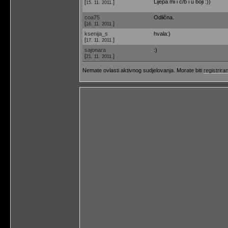
Lijepa mi i c/b i u boji :))
[
]
15. 11. 2011.
coa75
Odlična.
[
]
16. 11. 2011.
ksenija_s
hvala:)
[
]
17. 11. 2011.
sajonara
:)
[
]
21. 11. 2011.
Nemate ovlasti aktivnog sudjelovanja. Morate biti
registriran