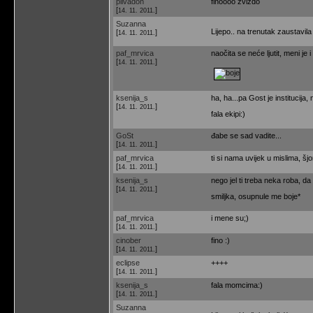
plivadon
finoooo zvizdo
[
]
14. 11. 2011.
Suzanna
Lijepo.. na trenutak zaustavila 
[
]
14. 11. 2011.
paf_mrvica
naočita se neće ljutit, meni je i
[
]
14. 11. 2011.
ksenija_s
ha, ha...pa Gost je institucij
[
]
14. 11. 2011.
fala ekipi:)
GoSt
đabe se sad vadite...
[
]
14. 11. 2011.
paf_mrvica
ti si nama uvijek u mislima, šjo
[
]
14. 11. 2011.
ksenija_s
nego jel ti treba neka roba, 
[
]
14. 11. 2011.
smiljka, osupnule me boje*
paf_mrvica
i mene su;)
[
]
14. 11. 2011.
cinober
fino :)
[
]
14. 11. 2011.
eclipse
++++
[
]
14. 11. 2011.
ksenija_s
fala momcima:)
[
]
14. 11. 2011.
Suzanna