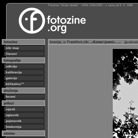
Fotozine “Žičani okidač” : ISSN 1334-0352 : s vama od 6. 6. 1998
fotozine
ksenija_s
:
Frankfurt,c/b
: ...Koraci jeseni... …
[
prethodn
site map
članovi
fotografija
odkritje
kalibracija
galerije
kliCkalica™
druženja
forumi
prilozi
vijesti
oglasnik
pojmovnik
fotokemija
sitnine