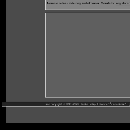
Nemate ovlasti aktivnog sudjelovanja. Morate biti
registriran
site copyright © 1998.-2026. Janko Belaj / Fotozine "Žičani okidač" 