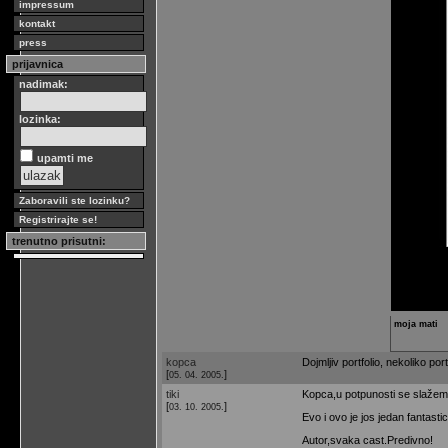
impressum
kontakt
press
prijavnica
nadimak:
lozinka:
upamti me
Zaboravili ste lozinku?
Registrirajte se!
trenutno prisutni:
moja mati
kopca
Dojmljiv portfolio, nekoliko por
[
]
05. 04. 2005.
tiki
Kopca,u potpunosti se slažem
[
]
03. 10. 2005.
Evo i ovo je jos jedan fantastic
Autor,svaka cast.Predivno!