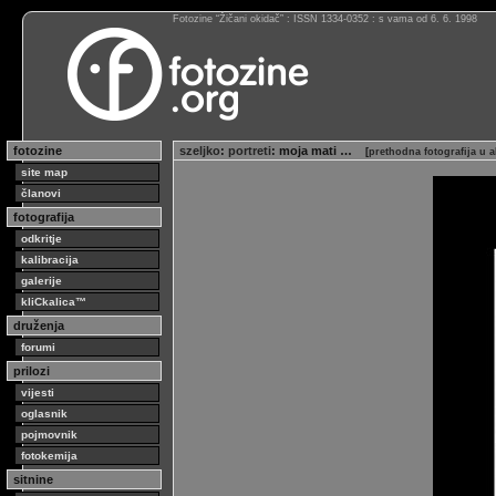
Fotozine “Žičani okidač” : ISSN 1334-0352 : s vama od 6. 6. 1998
fotozine
szeljko
:
portreti
: moja mati …
[
prethodna fotografija u 
site map
članovi
fotografija
odkritje
kalibracija
galerije
kliCkalica™
druženja
forumi
prilozi
vijesti
oglasnik
pojmovnik
fotokemija
sitnine