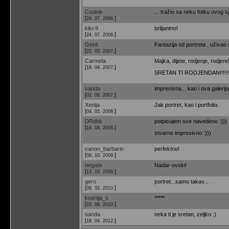
Cookie
... tražio sa neku fotku ovog 
[
]
24. 07. 2006.
kiki-9
briljantno!
[
]
24. 07. 2006.
Gerd
Fantazija od portreta , uživao
[
]
22. 03. 2007.
Carmela
Majka, dijete, rodjenje, rodjend
[
]
18. 04. 2007.
SRETAN TI RODJENDAN!!!!!!
sanda
impresivna... kao i ova galerij
[
]
02. 08. 2007.
Xenija
Jak portret, kao i portfolio.
[
]
04. 05. 2008.
DRdbk
potpisujem sve navedeno :)))
[
]
18. 08. 2008.
stvarno impresivno :)))
canon_barbarin
perfektno!
[
]
08. 10. 2009.
negativ
Nadar-ovski!
[
]
13. 10. 2009.
gero
portret...samo takav...
[
]
08. 02. 2010.
ksenija_s
*****
[
]
23. 06. 2010.
sanda
neka ti je sretan, zeljko :)
[
]
18. 04. 2012.