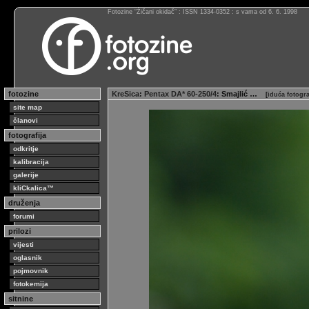
Fotozine “Žičani okidač” : ISSN 1334-0352 : s vama od 6. 6. 1998
fotozine
KreSica
:
Pentax DA* 60-250/4
: Smajlić …
[
iduća fotogr
site map
članovi
fotografija
odkritje
kalibracija
galerije
kliCkalica™
druženja
forumi
prilozi
vijesti
oglasnik
pojmovnik
fotokemija
sitnine