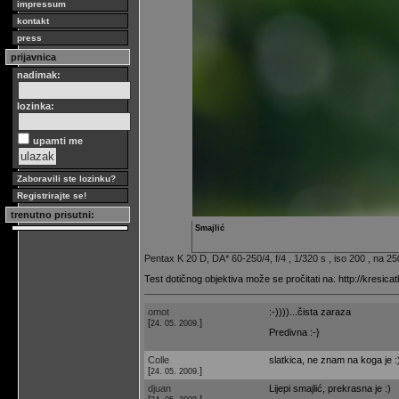
impressum
kontakt
press
prijavnica
nadimak:
lozinka:
upamti me
Zaboravili ste lozinku?
Registrirajte se!
trenutno prisutni:
Smajlić
Pentax K 20 D, DA* 60-250/4, f/4 , 1/320 s , iso 200 , na 
Test dotičnog objektiva može se pročitati na: http://kresicat
omot
:-))))...čista zaraza
[
]
24. 05. 2009.
Predivna :-}
Colle
slatkica, ne znam na koga je :)))
[
]
24. 05. 2009.
djuan
Lijepi smajlić, prekrasna je :)
[
]