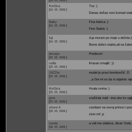
24. 05. 2009.
KreSica
Tnx :)
[
]
24. 05. 2009.
Danas došao novi komad stakl
Balky
Fina fotkica :)
[
]
24. 05. 2009.
Fino Staklo :)
fuji
A ja moram po moje u deželu:)
[
]
24. 05. 2009.
Bome dobro staklo,ali na žalo
dezape
Predivno!
[
]
25. 05. 2009.
rudla
Krasan smajlić :))
[
]
25. 05. 2009.
JAZZer
model je pravi bombončić :D
[
]
25. 05. 2009.
...a čini mi se da ni objektiv ni
KreSica
Hvala svima :)
[
]
25. 05. 2009.
gres
vražićak mali - ima oke ko ugl
[
]
25. 05. 2009.
shove-it
cestitam na novoj prinovi i pun
[
]
28. 05. 2009.
zivio mi! ;p
sanda
a vidi me slatkice, divan 'tretic
[
]
28. 05. 2009.