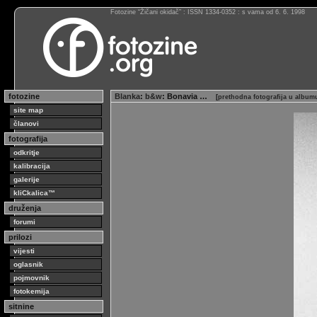
Fotozine “Žičani okidač” : ISSN 1334-0352 : s vama od 6. 6. 1998
fotozine
Blanka
:
b&w
: Bonavia …
[
prethodna fotografija u album
site map
članovi
fotografija
odkritje
kalibracija
galerije
kliCkalica™
druženja
forumi
prilozi
vijesti
oglasnik
pojmovnik
fotokemija
sitnine