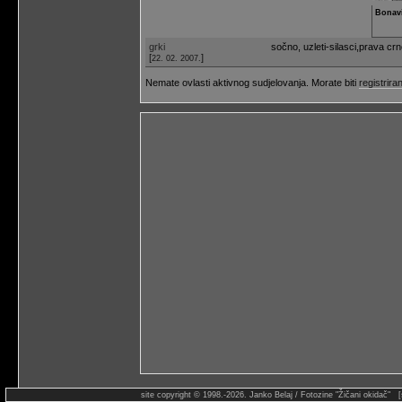
Bonav
grki
sočno, uzleti-silasci,prava cr
[
]
22. 02. 2007.
Nemate ovlasti aktivnog sudjelovanja. Morate biti
registriran
site copyright © 1998.-2026. Janko Belaj / Fotozine "Žičani okidač" 