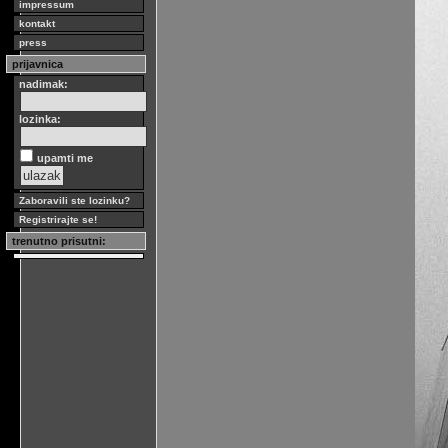
impressum
kontakt
press
prijavnica
nadimak:
lozinka:
upamti me
Zaboravili ste lozinku?
Registrirajte se!
trenutno prisutni: