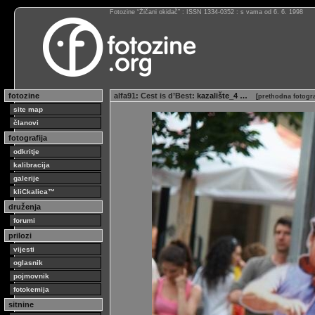
Fotozine “Žičani okidač” : ISSN 1334-0352 : s vama od 6. 6. 1998
fotozine
alfa91
:
Cest is d’Best
: kazalište_4 …
[
prethodna fotogra
site map
članovi
fotografija
odkritje
kalibracija
galerije
kliCkalica™
druženja
forumi
prilozi
vijesti
oglasnik
pojmovnik
fotokemija
sitnine