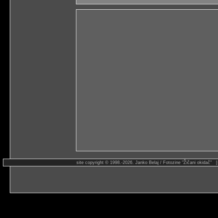
site copyright © 1998.-2026. Janko Belaj / Fotozine "Žičani okidač" 