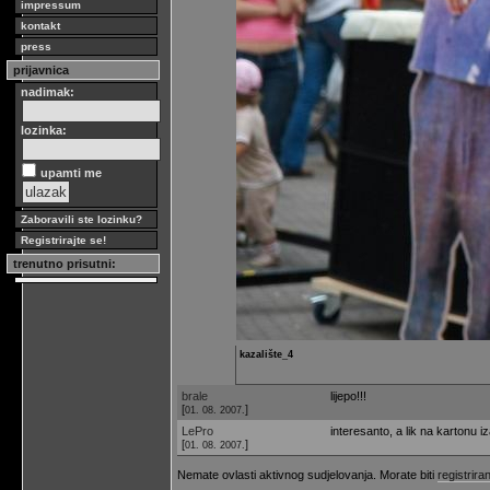
impressum
kontakt
press
prijavnica
nadimak:
lozinka:
upamti me
Zaboravili ste lozinku?
Registrirajte se!
trenutno prisutni:
kazalište_4
brale
lijepo!!!
[
]
01. 08. 2007.
LePro
interesanto, a lik na kartonu iz
[
]
01. 08. 2007.
Nemate ovlasti aktivnog sudjelovanja. Morate biti
registriran