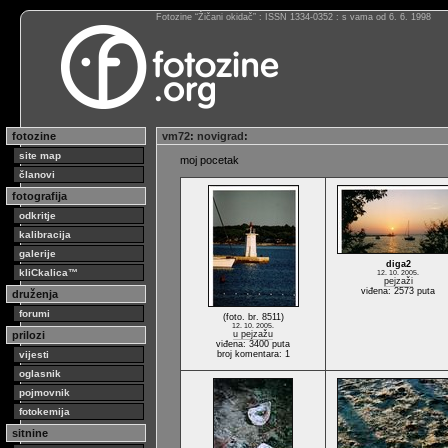
Fotozine “Žičani okidač” : ISSN 1334-0352 : s vama od 6. 6. 1998
fotozine
vm72
:
novigrad
:
site map
moj pocetak
članovi
fotografija
odkritje
kalibracija
galerije
diga2
kliCkalica™
12. 10. 2005.
pejzaži
viđena: 2573 puta
druženja
forumi
(foto. br. 8511)
12. 10. 2005.
prilozi
u pejzažu
viđena: 3400 puta
vijesti
broj komentara: 1
oglasnik
pojmovnik
fotokemija
sitnine