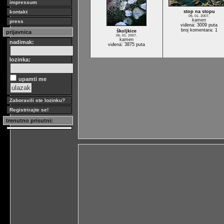
impressum
kontakt
stop na stopu
06. 01. 2007.
kamen
press
viđena: 3009 puta
broj komentara: 1
školjkice
prijavnica
06. 01. 2007.
kamen
nadimak:
viđena: 3875 puta
lozinka:
upamti me
Zaboravili ste lozinku?
Registrirajte se!
trenutno prisutni: