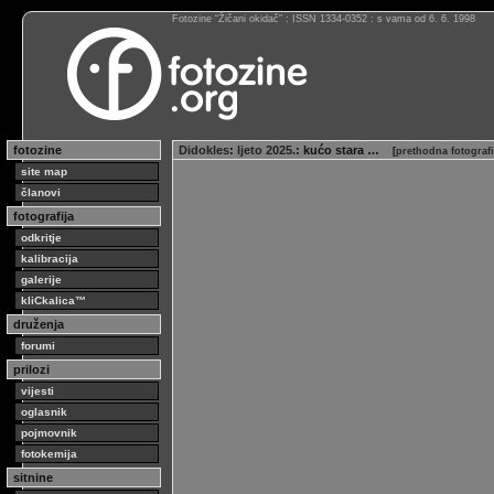
Fotozine “Žičani okidač” : ISSN 1334-0352 : s vama od 6. 6. 1998
fotozine
Didokles
:
ljeto 2025.
: kućo stara …
[
prethodna fotograf
site map
članovi
fotografija
odkritje
kalibracija
galerije
kliCkalica™
druženja
forumi
prilozi
vijesti
oglasnik
pojmovnik
fotokemija
sitnine