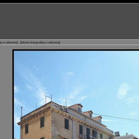
ija u albumu
]
[
iduća fotografija u albumu
]