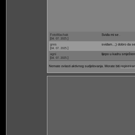
FotoMachak
Sviđa mi se .
[
]
04. 07. 2025.
gres
sviđam...;) dobro da se 
[
]
04. 07. 2025.
agni
lijepo u kadru smješten 
[
]
04. 07. 2025.
Nemate ovlasti aktivnog sudjelovanja. Morate biti
registriran