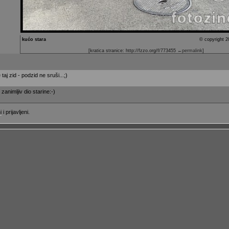
kućo stara
© copyright 2
[kratica stranice: http://fzzo.org/f/773455
←permalink
]
taj zid - podzid ne sruši...;)
zanimljiv dio starine:-)
i
i prijavljeni.