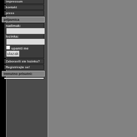
impressum
kontakt
press
prijavnica
nadimak:
lozinka:
upamti me
Zaboravili ste lozinku?
Registrirajte se!
trenutno prisutni: