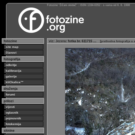
Fotozine “Žičani okidač” : ISSN 1334-0352 : s vama od 6. 6. 1998
fotozine
viz
:
Jezera
: fotka br. 611715 …
[
prethodna fotografija u
site map
članovi
fotografija
odkritje
kalibracija
galerije
kliCkalica™
druženja
forumi
prilozi
vijesti
oglasnik
pojmovnik
fotokemija
sitnine