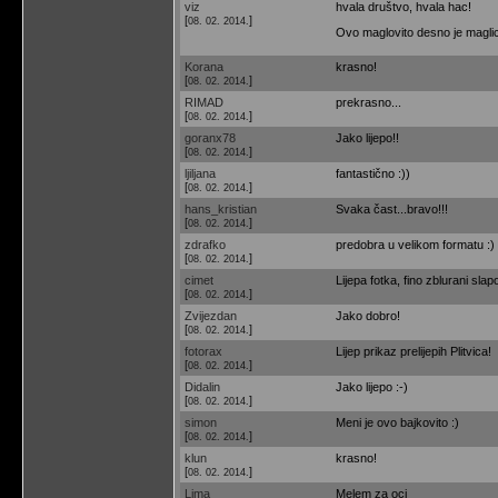
viz
hvala društvo, hvala hac!
[
]
08. 02. 2014.
Ovo maglovito desno je maglic
Korana
krasno!
[
]
08. 02. 2014.
RIMAD
prekrasno...
[
]
08. 02. 2014.
goranx78
Jako lijepo!!
[
]
08. 02. 2014.
ljiljana
fantastično :))
[
]
08. 02. 2014.
hans_kristian
Svaka čast...bravo!!!
[
]
08. 02. 2014.
zdrafko
predobra u velikom formatu :)
[
]
08. 02. 2014.
cimet
Lijepa fotka, fino zblurani slapo
[
]
08. 02. 2014.
Zvijezdan
Jako dobro!
[
]
08. 02. 2014.
fotorax
Lijep prikaz prelijepih Plitvica!
[
]
08. 02. 2014.
Didalin
Jako lijepo :-)
[
]
08. 02. 2014.
simon
Meni je ovo bajkovito :)
[
]
08. 02. 2014.
klun
krasno!
[
]
08. 02. 2014.
Lima
Melem za oci