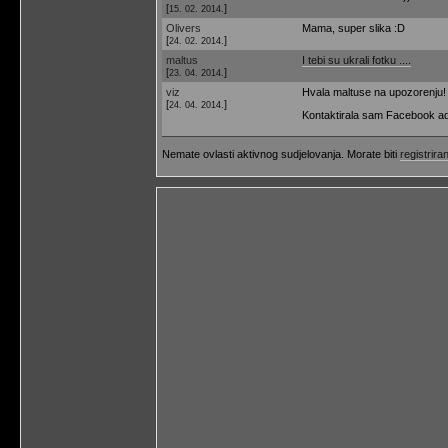
[
]
15. 02. 2014.
Olivers
Mama, super slika :D
[
]
24. 02. 2014.
maltus
I tebi su ukrali fotku ....
[
]
23. 04. 2014.
viz
Hvala maltuse na upozorenju!
[
]
24. 04. 2014.
Kontaktirala sam Facebook adm
Nemate ovlasti aktivnog sudjelovanja. Morate biti
registriran