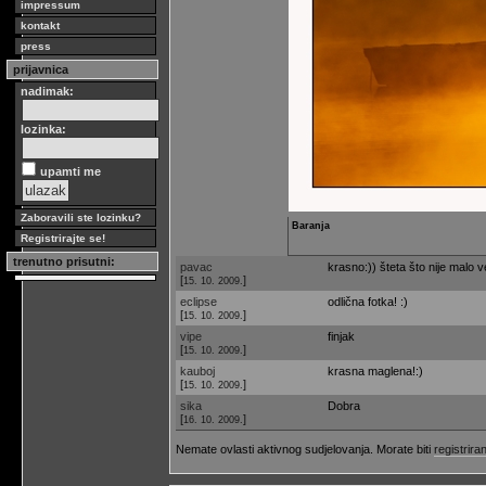
impressum
kontakt
press
prijavnica
nadimak:
lozinka:
upamti me
Zaboravili ste lozinku?
Baranja
Registrirajte se!
trenutno prisutni:
pavac
krasno:)) šteta što nije malo v
[
]
15. 10. 2009.
eclipse
odlična fotka! :)
[
]
15. 10. 2009.
vipe
finjak
[
]
15. 10. 2009.
kauboj
krasna maglena!:)
[
]
15. 10. 2009.
sika
Dobra
[
]
16. 10. 2009.
Nemate ovlasti aktivnog sudjelovanja. Morate biti
registriran