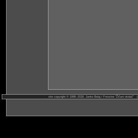
site copyright © 1998.-2026. Janko Belaj / Fotozine "Žičani okidač" 