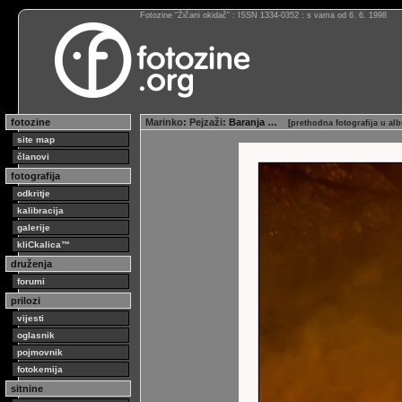
Fotozine “Žičani okidač” : ISSN 1334-0352 : s vama od 6. 6. 1998
fotozine
Marinko
:
Pejzaži
: Baranja …
[
prethodna fotografija u al
site map
članovi
fotografija
odkritje
kalibracija
galerije
kliCkalica™
druženja
forumi
prilozi
vijesti
oglasnik
pojmovnik
fotokemija
sitnine