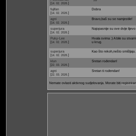
[
]
14. 02. 2026.
fujifan
Dobra
[
]
14. 02. 2026.
agni
Bravo,baš su se namjestile!
[
]
14. 02. 2026.
superjura
Najopasnije su ove dvije lijev
[
]
14. 02. 2026.
Puky-Lee
Hvala svima :) A bile su stvarn
[
]
u krug.
14. 02. 2026.
superjura
Kao što rekoh,nešto smišljaju.
[
]
14. 02. 2026.
klun
Sretan rođendan!
[
]
22. 03. 2026.
agni
Sretan ti rođendan!
[
]
22. 03. 2026.
Nemate ovlasti aktivnog sudjelovanja. Morate biti
registriran