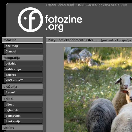
Fotozine “Žičani okidač” : ISSN 1334-0352 : s vama od 6. 6. 1998
fotozine
Puky-Lee
:
eksperimenti
: Ofce …
[
prethodna fotografija
site map
članovi
fotografija
odkritje
kalibracija
galerije
kliCkalica™
druženja
forumi
prilozi
vijesti
oglasnik
pojmovnik
fotokemija
sitnine