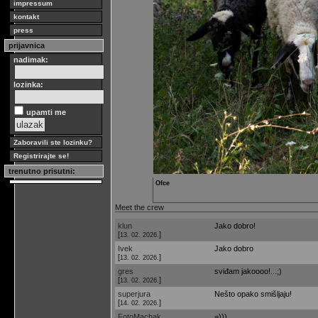
impressum
kontakt
press
prijavnica
nadimak:
lozinka:
upamti me
Zaboravili ste lozinku?
Registrirajte se!
trenutno prisutni:
Ofce
Meet the crew
klun
Jako dobro!
[
]
13. 02. 2026.
Ivek
Jako dobro
[
]
13. 02. 2026.
gres
sviđam jakoooo!...;)
[
]
13. 02. 2026.
superjura
Nešto opako smišljaju!
[
]
14. 02. 2026.
FotoMachak
=)))