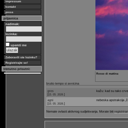
impressum
kontakt
press
prijavnica
nadimak:
lozinka:
upamti me
Zaboravili ste lozinku?
Registrirajte se!
trenutno prisutni:
Rosso di mattina
brutto tempo si avvicina
gres
kažu: kad su tako crven
[
]
15. 05. 2026.
agni
nebeska apstrakcija ,
[
]
15. 05. 2026.
Nemate ovlasti aktivnog sudjelovanja. Morate biti
registriran