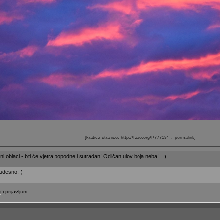
[kratica stranice: http://fzzo.org/f/777154
←permalink
]
i oblaci - biti će vjetra popodne i sutradan! Odličan ulov boja neba!...;)
čudesno:-)
i
i prijavljeni.