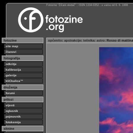
Fotozine “Žičani okidač” : ISSN 1334-0352 : s vama od 6. 6. 1998
fotozine
općenito
:
apstrakcije
:
tetivika
:
astro
: Rosso di matti
site map
članovi
fotografija
odkritje
kalibracija
galerije
kliCkalica™
druženja
forumi
prilozi
vijesti
oglasnik
pojmovnik
fotokemija
sitnine