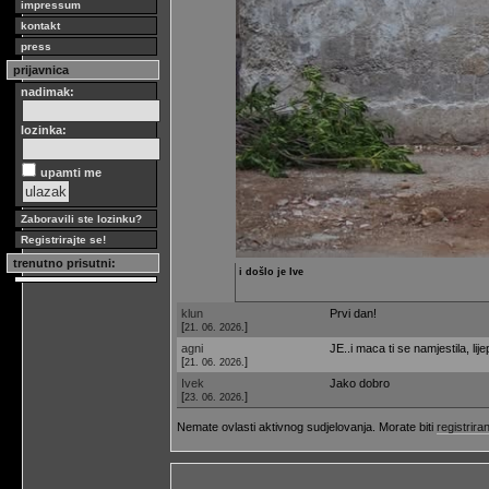
impressum
kontakt
press
prijavnica
nadimak:
lozinka:
upamti me
Zaboravili ste lozinku?
Registrirajte se!
trenutno prisutni:
i došlo je Ive
klun
Prvi dan!
[
]
21. 06. 2026.
agni
JE..i maca ti se namjestila, lij
[
]
21. 06. 2026.
Ivek
Jako dobro
[
]
23. 06. 2026.
Nemate ovlasti aktivnog sudjelovanja. Morate biti
registriran