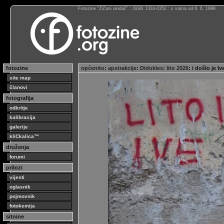
Fotozine “Žičani okidač” : ISSN 1334-0352 : s vama od 6. 6. 1998
fotozine
općenito
:
apstrakcije
:
Didokles
:
lito 2026
: i došlo je I
site map
članovi
fotografija
odkritje
kalibracija
galerije
kliCkalica™
druženja
forumi
prilozi
vijesti
oglasnik
pojmovnik
fotokemija
sitnine