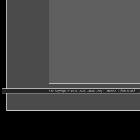
site copyright © 1998.-2026. Janko Belaj / Fotozine "Žičani okidač" 