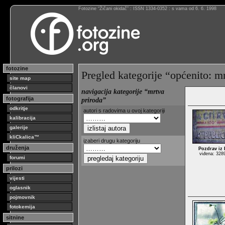
Fotozine “Žičani okidač” : ISSN 1334-0352 : s vama od 6. 6. 1998
fotozine
Pregled kategorije “općenito: m
site map
članovi
navigacija kategorije “mrtva
fotografija
priroda”
odkritje
autori s radovima u ovoj kategoriji
kalibracija
galerije
kliCkalica™
izaberi drugu kategoriju
druženja
Pozdrav iz
viđena: 328
forumi
prilozi
vijesti
oglasnik
pojmovnik
fotokemija
sitnine