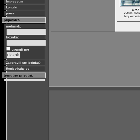
impressum
kontakt
alto2
press
viđena: 520
broj koment
prijavnica
nadimak:
lozinka:
upamti me
Zaboravili ste lozinku?
Registrirajte se!
trenutno prisutni: