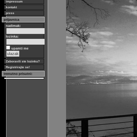
impressum
kontakt
press
prijavnica
nadimak:
lozinka:
upamti me
Zaboravili ste lozinku?
Registrirajte se!
trenutno prisutni: