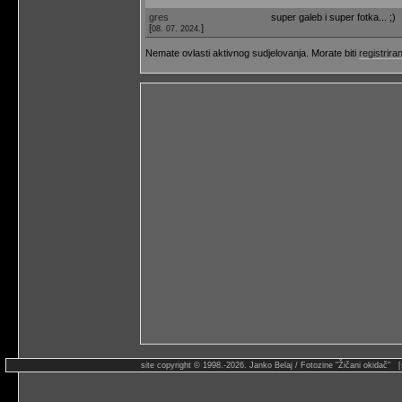
gres
super galeb i super fotka... ;)
[
]
08. 07. 2024.
Nemate ovlasti aktivnog sudjelovanja. Morate biti
registriran
site copyright © 1998.-2026. Janko Belaj / Fotozine "Žičani okidač" 