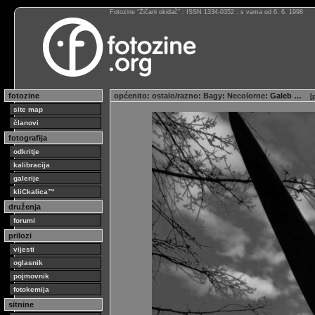
Fotozine “Žičani okidač” : ISSN 1334-0352 : s vama od 6. 6. 1998
fotozine
općenito
:
ostalo/razno
:
Bagy
:
Necolorne
: Galeb …
[
site map
članovi
fotografija
odkritje
kalibracija
galerije
kliCkalica™
druženja
forumi
prilozi
vijesti
oglasnik
pojmovnik
fotokemija
sitnine