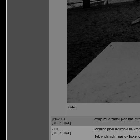
Galeb
ljeto2001
ovdje mi je zadnji plan baš mra
[
]
08. 07. 2024.
klun
Meni na prvu izgledalo na kra
[
]
08. 07. 2024.
Tek onda vidim naslov fotke! 